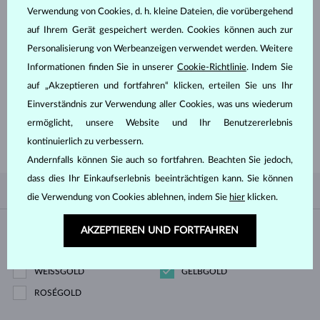
Verwendung von Cookies, d. h. kleine Dateien, die vorübergehend
MEHR ERFAHREN
auf Ihrem Gerät gespeichert werden. Cookies können auch zur
Personalisierung von Werbeanzeigen verwendet werden. Weitere
Informationen finden Sie in unserer
Cookie-Richtlinie
. Indem Sie
auf „Akzeptieren und fortfahren“ klicken, erteilen Sie uns Ihr
Einverständnis zur Verwendung aller Cookies, was uns wiederum
FANGEN SIE MIT DEM
BESTEN AN
ermöglicht, unsere Website und Ihr Benutzererlebnis
Lassen Sie sich von unseren beliebtesten Designs inspirieren - lieber
modern und minimalistisch oder doch romantisch verspielt?
kontinuierlich zu verbessern.
Andernfalls können Sie auch so fortfahren. Beachten Sie jedoch,
dass dies Ihr Einkaufserlebnis beeinträchtigen kann. Sie können
NACH BELIEBTHEIT
0/0
FILTER
die Verwendung von Cookies ablehnen, indem Sie
hier
klicken.
Material
AKZEPTIEREN UND FORTFAHREN
WEISSGOLD
GELBGOLD
ROSÉGOLD