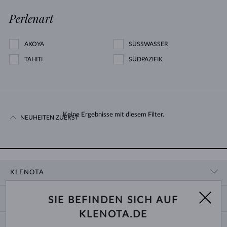
Perlenart
AKOYA
SÜSSWASSER
TAHITI
SÜDPAZIFIK
Keine Ergebnisse mit diesem Filter.
NEUHEITEN ZUERST
KLENOTA
KONTAKTINFORMATIONEN
EINKAUF
SIE BEFINDEN SICH AUF
SHOWROOM
KLENOTA.DE
ZAHLUNG UND VERSAND
ÜBER UNS
SCHMUCK