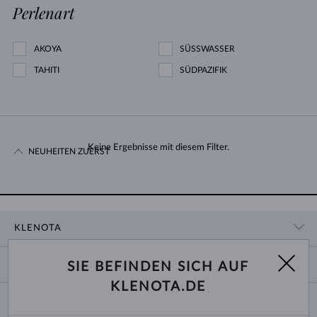
Perlenart
AKOYA
SÜSSWASSER
TAHITI
SÜDPAZIFIK
Keine Ergebnisse mit diesem Filter.
NEUHEITEN ZUERST
KLENOTA
KONTAKTINFORMATIONEN
EINKAUF
SIE BEFINDEN SICH AUF
SHOWROOM
KLENOTA.DE
ZAHLUNG UND VERSAND
ÜBER UNS
SCHMUCK
RÜCKGABE UND UMTAUSCH
PRESSE