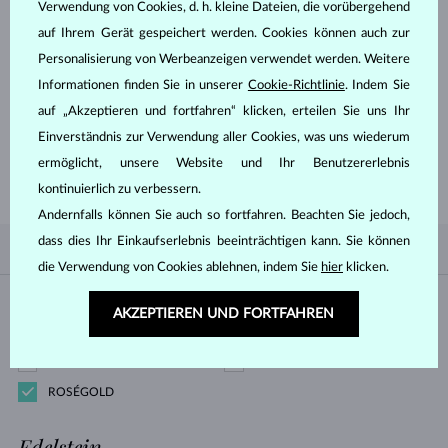
Verwendung von Cookies, d. h. kleine Dateien, die vorübergehend
MEHR ERFAHREN
auf Ihrem Gerät gespeichert werden. Cookies können auch zur
Personalisierung von Werbeanzeigen verwendet werden. Weitere
Informationen finden Sie in unserer
Cookie-Richtlinie
. Indem Sie
auf „Akzeptieren und fortfahren“ klicken, erteilen Sie uns Ihr
FANGEN SIE MIT DEM
BESTEN AN
Einverständnis zur Verwendung aller Cookies, was uns wiederum
Lassen Sie sich von unseren beliebtesten Designs inspirieren - lieber
ermöglicht, unsere Website und Ihr Benutzererlebnis
modern und minimalistisch oder doch romantisch verspielt?
kontinuierlich zu verbessern.
Andernfalls können Sie auch so fortfahren. Beachten Sie jedoch,
dass dies Ihr Einkaufserlebnis beeinträchtigen kann. Sie können
NACH BELIEBTHEIT
0/0
FILTER
die Verwendung von Cookies ablehnen, indem Sie
hier
klicken.
Material
AKZEPTIEREN UND FORTFAHREN
WEISSGOLD
GELBGOLD
ROSÉGOLD
Edelstein