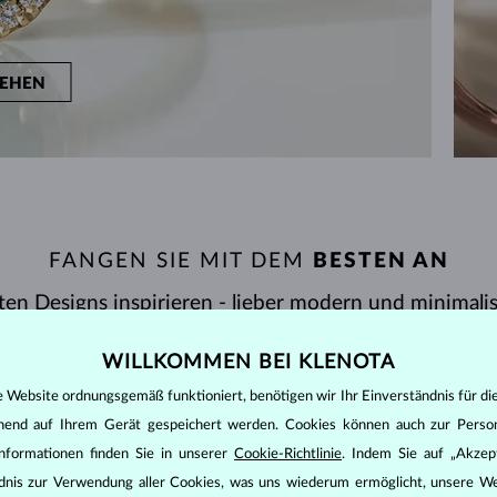
EHEN
FANGEN SIE MIT DEM
BESTEN AN
ten Designs inspirieren - lieber modern und minimali
WILLKOMMEN BEI KLENOTA
e Website ordnungsgemäß funktioniert, benötigen wir Ihr Einverständnis für di
PREIS
ANZEIGEN
20/20
ehend auf Ihrem Gerät gespeichert werden. Cookies können auch zur Perso
nformationen finden Sie in unserer
Cookie-Richtlinie
. Indem Sie auf „Akzept
ändnis zur Verwendung aller Cookies, was uns wiederum ermöglicht, unsere We