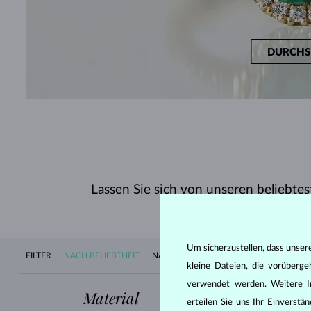
DURCHS
Lassen Sie sich von unseren beliebtes
Um sicherzustellen, dass unser
FILTER
NACH BELIEBTHEIT
NACH VERFÜGBARKEIT
NEUHEITEN
kleine Dateien, die vorüberg
verwendet werden. Weitere I
Material
Edelstein
erteilen Sie uns Ihr Einverst