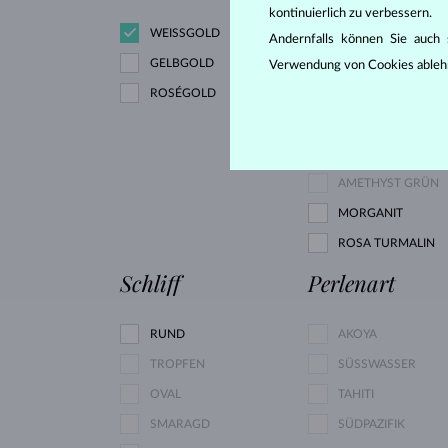
kontinuierlich zu verbessern.
WEISSGOLD
DIAMANT
Andernfalls können Sie auch s
GELBGOLD
Verwendung von Cookies ableh
ROSÉGOLD
DIAMANT SCHWAR
DIAMANT GRÜN
RUBIN
AMETHYST GRÜN
MORGANIT
ROSA TURMALIN
Schliff
Perlenart
RUND
AKOYA
TROPFEN
SÜSSWASSER
OVAL
TAHITI
SMARAGD
SÜDPAZIFIK