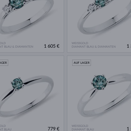
GOLD
WEISSGOLD
1 605 €
1 
NT BLAU & DIAMANTEN
DIAMANT BLAU & DIAMANTEN
AGER
AUF LAGER
GOLD
WEISSGOLD
779 €
1 
NT BLAU
DIAMANT BLAU