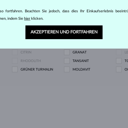
DIAMANT LAB GROWN
DIAMANT LAB GROWN
D
o fortfahren. Beachten Sie jedoch, dass dies Ihr Einkaufserlebnis beeint
BLAU
R
nen, indem Sie
hier
klicken.
Z
DIAMANT CHAMPAGNE
DIAMANT BLAU
D
AKZEPTIEREN UND FORTFAHREN
SAPHIR BLAU
SAPHIR ROSA
S
PERLE
AQUAMARIN
A
CITRIN
GRANAT
L
RHODOLITH
TANSANIT
T
GRÜNER TURMALIN
MOLDAVIT
O