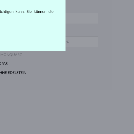
VON
IAMANT LAB GROWN
rächtigen kann. Sie können die
OSA
IAMANT GELB
BIS
MARAGD
METHYST VIOLETT
EMONQUARZ
OPAS
HNE EDELSTEIN