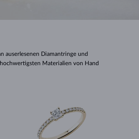
WEISSGOLD
ROSÉGOLD
WEISSGOLD
DURCHSEHEN
 an auserlesenen Diamantringe und
s hochwertigsten Materialien von Hand