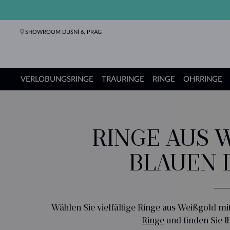
SHOWROOM DUŠNÍ 6, PRAG
VERLOBUNGSRINGE
TRAURINGE
RINGE
OHRRINGE
Verlobungsringe
Trauringe
Ringe
Ohrringe
Ketten
Armbänder
Perlen
Schmuck
Geschenke
KLENOTA Kollektionen
RINGE AUS W
LAUEN D
Wählen Sie vielfältige Ringe aus Weißgold m
Ringe
und finden Sie I