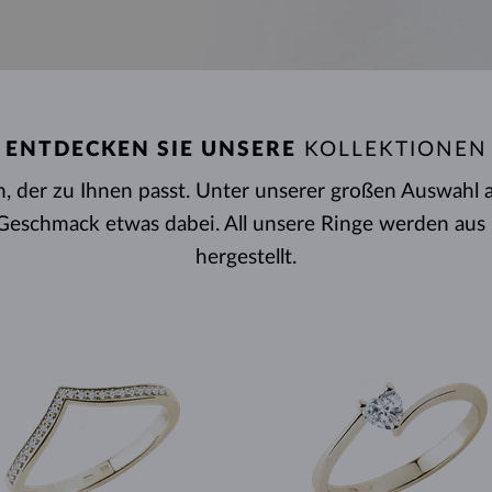
HALO-DESIGN
ORIGINELLE SETS
AMETHYSTE
EINZELOHRRINGE
EDELSTEINE
SÜSSWASSERPERLEN
LÜNETTENFASSUNG
FÜR DIE MUTTER
WEISSGOLD
MORGANITE
TOPASE
RUBINE
GESCHENKIDEEN
GELBGOLD
MAGNETISCHE HALSKETTEN
ROSÉGOLD
ROSÉGOLD
GRAVIERBARER SCHMUCK
LETNÍ VRSTVENÍ
ENTDECKEN SIE UNSERE
KOLLEKTIONEN
en, der zu Ihnen passt. Unter unserer großen Auswahl
n Geschmack etwas dabei. All unsere Ringe werden au
hergestellt.