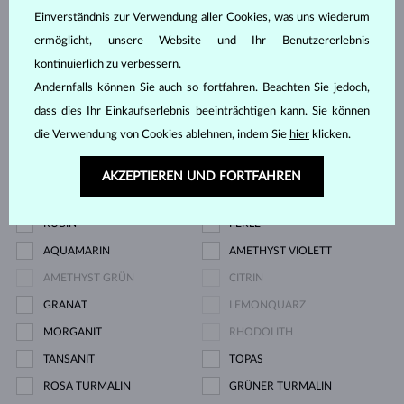
Edelstein
Einverständnis zur Verwendung aller Cookies, was uns wiederum
ermöglicht, unsere Website und Ihr Benutzererlebnis
DIAMANT
DIAMANT LAB GROWN
kontinuierlich zu verbessern.
Andernfalls können Sie auch so fortfahren. Beachten Sie jedoch,
DIAMANT LAB GROWN BLAU
DIAMANT LAB GROWN ROSA
dass dies Ihr Einkaufserlebnis beeinträchtigen kann. Sie können
DIAMANT SCHWARZ
DIAMANT CHAMPAGNE
die Verwendung von Cookies ablehnen, indem Sie
hier
klicken.
DIAMANT BLAU
DIAMANT GELB
DIAMANT GRÜN
SAPHIR BLAU
AKZEPTIEREN UND FORTFAHREN
SAPHIR ROSA
SMARAGD
RUBIN
PERLE
AQUAMARIN
AMETHYST VIOLETT
AMETHYST GRÜN
CITRIN
GRANAT
LEMONQUARZ
MORGANIT
RHODOLITH
TANSANIT
TOPAS
ROSA TURMALIN
GRÜNER TURMALIN