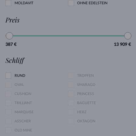
MOLDAVIT
OHNE EDELSTEIN
Preis
387 €
13 909 €
Schliff
RUND
TROPFEN
OVAL
SMARAGD
CUSHION
PRINCESS
TRILLIANT
BAGUETTE
MARQUISE
HERZ
ASSCHER
OKTAGON
OLD MINE