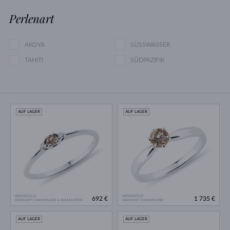
Perlenart
AKOYA
SÜSSWASSER
TAHITI
SÜDPAZIFIK
AUF LAGER
AUF LAGER
WEISSGOLD
WEISSGOLD
692 €
1 735 €
DIAMANT CHAMPAGNE & DIAMANTEN
DIAMANT CHAMPAGNE
AUF LAGER
AUF LAGER