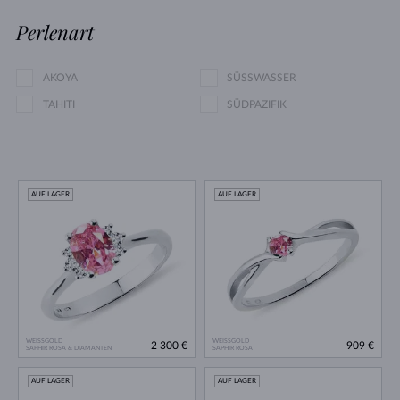
Perlenart
AKOYA
SÜSSWASSER
TAHITI
SÜDPAZIFIK
AUF LAGER
AUF LAGER
WEISSGOLD
WEISSGOLD
2 300 €
909 €
SAPHIR ROSA & DIAMANTEN
SAPHIR ROSA
AUF LAGER
AUF LAGER