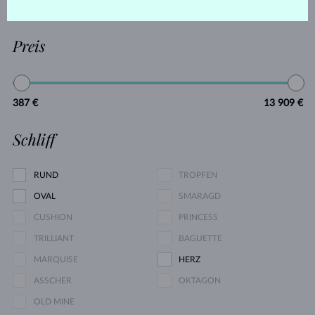
MOLDAVIT
OHNE EDELSTEIN
Preis
387 €
13 909 €
Schliff
RUND
TROPFEN
OVAL
SMARAGD
CUSHION
PRINCESS
TRILLIANT
BAGUETTE
MARQUISE
HERZ
ASSCHER
OKTAGON
OLD MINE