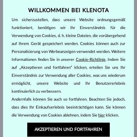
Edelstein
WILLKOMMEN BEI KLENOTA
Um sicherzustellen, dass unsere Website ordnungsgemäß
DIAMANT
DIAMANT LAB GROWN
funktioniert, benötigen wir Ihr Einverständnis für die
DIAMANT LAB GROWN BLAU
DIAMANT LAB GROWN ROSA
Verwendung von Cookies, d. h. kleine Dateien, die vorübergehend
DIAMANT SCHWARZ
DIAMANT CHAMPAGNE
auf Ihrem Gerät gespeichert werden. Cookies können auch zur
DIAMANT BLAU
DIAMANT GELB
Personalisierung von Werbeanzeigen verwendet werden. Weitere
DIAMANT GRÜN
SAPHIR BLAU
Informationen finden Sie in unserer
Cookie-Richtlinie
. Indem Sie
SAPHIR ROSA
SMARAGD
auf „Akzeptieren und fortfahren“ klicken, erteilen Sie uns Ihr
Einverständnis zur Verwendung aller Cookies, was uns wiederum
RUBIN
PERLE
ermöglicht, unsere Website und Ihr Benutzererlebnis
AQUAMARIN
AMETHYST VIOLETT
kontinuierlich zu verbessern.
AMETHYST GRÜN
CITRIN
Andernfalls können Sie auch so fortfahren. Beachten Sie jedoch,
GRANAT
LEMONQUARZ
dass dies Ihr Einkaufserlebnis beeinträchtigen kann. Sie können
MORGANIT
RHODOLITH
die Verwendung von Cookies ablehnen, indem Sie
hier
klicken.
TANSANIT
TOPAS
AKZEPTIEREN UND FORTFAHREN
ROSA TURMALIN
GRÜNER TURMALIN