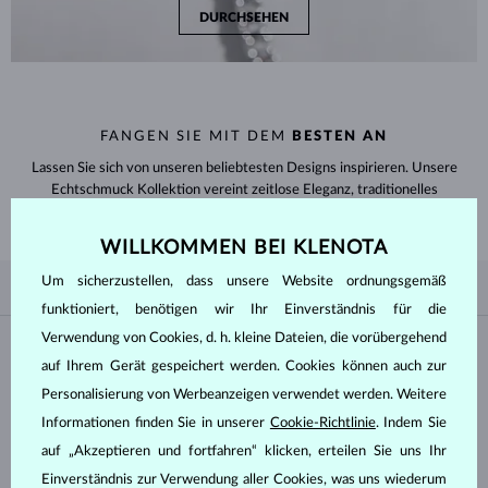
DURCHSEHEN
FANGEN SIE MIT DEM
BESTEN AN
Lassen Sie sich von unseren beliebtesten Designs inspirieren. Unsere
Echtschmuck Kollektion vereint zeitlose Eleganz, traditionelles
Handwerk und raffiniertes Design.
WILLKOMMEN BEI KLENOTA
Um sicherzustellen, dass unsere Website ordnungsgemäß
NACH BELIEBTHEIT
4/4
FILTER
funktioniert, benötigen wir Ihr Einverständnis für die
Verwendung von Cookies, d. h. kleine Dateien, die vorübergehend
Material
auf Ihrem Gerät gespeichert werden. Cookies können auch zur
Personalisierung von Werbeanzeigen verwendet werden. Weitere
WEISSGOLD
GELBGOLD
Informationen finden Sie in unserer
Cookie-Richtlinie
. Indem Sie
ROSÉGOLD
SILBER
auf „Akzeptieren und fortfahren“ klicken, erteilen Sie uns Ihr
CHIRURGENSTAHL
Einverständnis zur Verwendung aller Cookies, was uns wiederum