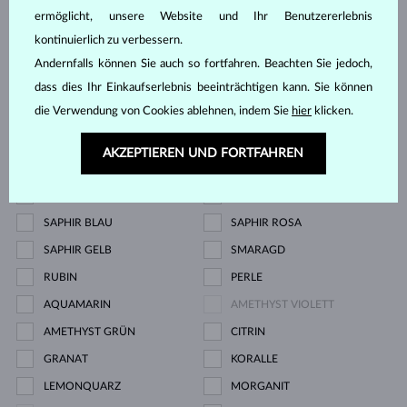
ermöglicht, unsere Website und Ihr Benutzererlebnis
Edelstein
kontinuierlich zu verbessern.
Andernfalls können Sie auch so fortfahren. Beachten Sie jedoch,
ZIRKÓNIE
DIAMANT
dass dies Ihr Einkaufserlebnis beeinträchtigen kann. Sie können
die Verwendung von Cookies ablehnen, indem Sie
hier
klicken.
DIAMANT LAB GROWN
DIAMANT LAB GROWN BLAU
DIAMANT LAB GROWN ROSA
DIAMANT SCHWARZ
AKZEPTIEREN UND FORTFAHREN
DIAMANT CHAMPAGNE
DIAMANT BLAU
DIAMANT GELB
DIAMANT GRÜN
SAPHIR BLAU
SAPHIR ROSA
SAPHIR GELB
SMARAGD
RUBIN
PERLE
AQUAMARIN
AMETHYST VIOLETT
AMETHYST GRÜN
CITRIN
GRANAT
KORALLE
LEMONQUARZ
MORGANIT