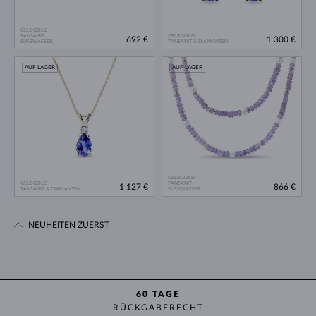
GELBGOLD
TANSANIT
GELBGOLD
692 €
1 300 €
SÜSSWASSER
TANSANIT & DIAMANTEN
AUF LAGER
AUF LAGER
GELBGOLD
GELBGOLD
TANSANIT
1 127 €
866 €
TANSANIT & DIAMANTEN
SÜSSWASSER
NEUHEITEN ZUERST
60 TAGE
RÜCKGABERECHT