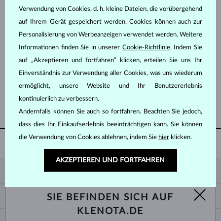
Verwendung von Cookies, d. h. kleine Dateien, die vorübergehend
auf Ihrem Gerät gespeichert werden. Cookies können auch zur
Personalisierung von Werbeanzeigen verwendet werden. Weitere
Informationen finden Sie in unserer
Cookie-Richtlinie
. Indem Sie
auf „Akzeptieren und fortfahren“ klicken, erteilen Sie uns Ihr
WEISSGOLD
WEISSGOLD
1 231 €
1 022 €
DIAMANT & DIAMANTEN
DIAMANT
Einverständnis zur Verwendung aller Cookies, was uns wiederum
ermöglicht, unsere Website und Ihr Benutzererlebnis
kontinuierlich zu verbessern.
WEITERE ANZEIGEN
Andernfalls können Sie auch so fortfahren. Beachten Sie jedoch,
dass dies Ihr Einkaufserlebnis beeinträchtigen kann. Sie können
die Verwendung von Cookies ablehnen, indem Sie
hier
klicken.
60 TAGE
RÜCKGABERECHT
AKZEPTIEREN UND FORTFAHREN
KLENOTA
KONTAKTINFORMATIONEN
EINKAUF
SIE BEFINDEN SICH AUF
SHOWROOM
KLENOTA.DE
ZAHLUNG UND VERSAND
ÜBER UNS
SCHMUCK