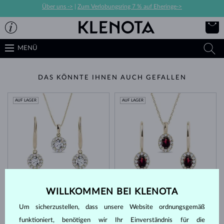
Über uns ->
|
Zum Verlobungsring 7 % auf Eheringe->
MENÜ
DAS KÖNNTE IHNEN AUCH GEFALLEN
AUF LAGER
AUF LAGER
GELBGOLD
GELBGOLD
6 131 €
2 905 €
DIAMANT & DIAMANTEN
WILLKOMMEN BEI KLENOTA
GRANAT & DIAMANTEN
Um sicherzustellen, dass unsere Website ordnungsgemäß
AUF LAGER
AUF LAGER
funktioniert, benötigen wir Ihr Einverständnis für die