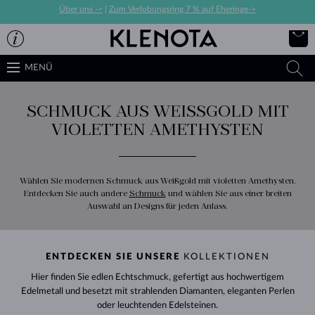
Über uns ->
|
Zum Verlobungsring 7 % auf Eheringe->
MENÜ
SCHMUCK AUS WEISSGOLD MIT V
IOLETTEN AMETHYSTEN
Wählen Sie modernen Schmuck aus Weißgold mit violetten Amethysten.
Entdecken Sie auch andere
Schmuck
und wählen Sie aus einer breiten
Auswahl an Designs für jeden Anlass.
ENTDECKEN SIE UNSERE
KOLLEKTIONEN
Hier finden Sie edlen Echtschmuck, gefertigt aus hochwertigem
Edelmetall und besetzt mit strahlenden Diamanten, eleganten Perlen
oder leuchtenden Edelsteinen.