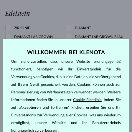
Edelstein
ZIRKÓNIE
DIAMANT
DIAMANT LAB GROWN
DIAMANT LAB GROWN BLAU
DIAMANT LAB GROWN ROSA
DIAMANT SCHWARZ
WILLKOMMEN BEI KLENOTA
DIAMANT CHAMPAGNE
DIAMANT BLAU
Um sicherzustellen, dass unsere Website ordnungsgemäß
DIAMANT GELB
DIAMANT GRÜN
funktioniert, benötigen wir Ihr Einverständnis für die
SAPHIR BLAU
SAPHIR ROSA
Verwendung von Cookies, d. h. kleine Dateien, die vorübergehend
SAPHIR GELB
SMARAGD
auf Ihrem Gerät gespeichert werden. Cookies können auch zur
RUBIN
PERLE
Personalisierung von Werbeanzeigen verwendet werden. Weitere
AQUAMARIN
AMETHYST VIOLETT
Informationen finden Sie in unserer
Cookie-Richtlinie
. Indem Sie
AMETHYST GRÜN
CITRIN
auf „Akzeptieren und fortfahren“ klicken, erteilen Sie uns Ihr
Einverständnis zur Verwendung aller Cookies, was uns wiederum
GRANAT
KORALLE
ermöglicht, unsere Website und Ihr Benutzererlebnis
LEMONQUARZ
MORGANIT
kontinuierlich zu verbessern.