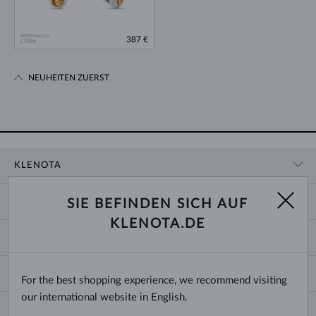
WEISSGOLD
387 €
CITRIN
NEUHEITEN ZUERST
KLENOTA
KONTAKTINFORMATIONEN
EINKAUF
SIE BEFINDEN SICH AUF
SHOWROOM
KLENOTA.DE
ZAHLUNG UND VERSAND
ÜBER UNS
SCHMUCK
RÜCKGABE UND UMTAUSCH
PRESSE
RINGGRÖSSEN UND ANPASSUNGEN
REKLAMATION
IMPRESSUM
CHANGE COUNTRY
For the best shopping experience, we recommend visiting
KETTENGRÖSSEN UND -ARTEN
TRAURINGE AUSWÄHLEN
BLOG
our international website in English.
ARMBANDGRÖSSEN
ECHTHEITSZERTIFIKATE
Deutschland & Österreich
NEWSLETTER