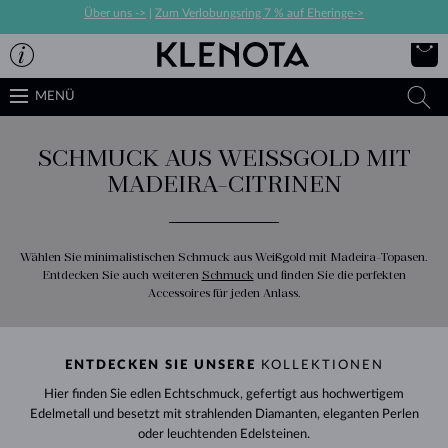
Über uns ->
|
Zum Verlobungsring 7 % auf Eheringe->
MENÜ
SCHMUCK AUS WEISSGOLD MIT M
ADEIRA-CITRINEN
Wählen Sie minimalistischen Schmuck aus Weißgold mit Madeira-Topasen.
Entdecken Sie auch weiteren
Schmuck
und finden Sie die perfekten
Accessoires für jeden Anlass.
ENTDECKEN SIE UNSERE
KOLLEKTIONEN
Hier finden Sie edlen Echtschmuck, gefertigt aus hochwertigem
Edelmetall und besetzt mit strahlenden Diamanten, eleganten Perlen
oder leuchtenden Edelsteinen.