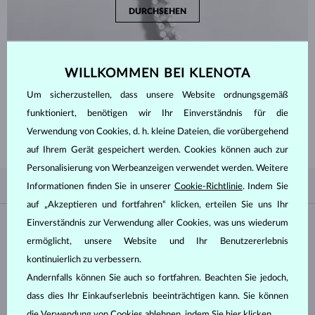
DURCHSEHEN
WILLKOMMEN BEI KLENOTA
FANGEN SIE MIT DEM
BESTEN AN
Um sicherzustellen, dass unsere Website ordnungsgemäß
Lassen Sie sich von unseren beliebtesten Designs inspirieren. Unsere
funktioniert, benötigen wir Ihr Einverständnis für die
Echtschmuck Kollektion vereint zeitlose Eleganz, traditionelles
Verwendung von Cookies, d. h. kleine Dateien, die vorübergehend
Handwerk und raffiniertes Design.
auf Ihrem Gerät gespeichert werden. Cookies können auch zur
Personalisierung von Werbeanzeigen verwendet werden. Weitere
NACH BELIEBTHEIT
1/1
FILTER
Informationen finden Sie in unserer
Cookie-Richtlinie
. Indem Sie
auf „Akzeptieren und fortfahren“ klicken, erteilen Sie uns Ihr
Material
Einverständnis zur Verwendung aller Cookies, was uns wiederum
ermöglicht, unsere Website und Ihr Benutzererlebnis
kontinuierlich zu verbessern.
WEISSGOLD
GELBGOLD
Andernfalls können Sie auch so fortfahren. Beachten Sie jedoch,
ROSÉGOLD
SILBER
dass dies Ihr Einkaufserlebnis beeinträchtigen kann. Sie können
CHIRURGENSTAHL
die Verwendung von Cookies ablehnen, indem Sie
hier
klicken.