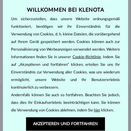
WILLKOMMEN BEI KLENOTA
DURCHSEHEN
Um sicherzustellen, dass unsere Website ordnungsgemäß
funktioniert, benötigen wir Ihr Einverständnis für die
Verwendung von Cookies, d. h. kleine Dateien, die vorübergehend
auf Ihrem Gerät gespeichert werden. Cookies können auch zur
Personalisierung von Werbeanzeigen verwendet werden. Weitere
FANGEN SIE MIT DEM
BESTEN AN
Informationen finden Sie in unserer
Cookie-Richtlinie
. Indem Sie
Lassen Sie sich von unseren beliebtesten Designs inspirieren. Unsere
auf „Akzeptieren und fortfahren“ klicken, erteilen Sie uns Ihr
Echtschmuck Kollektion vereint zeitlose Eleganz, traditionelles
Handwerk und raffiniertes Design.
Einverständnis zur Verwendung aller Cookies, was uns wiederum
ermöglicht, unsere Website und Ihr Benutzererlebnis
kontinuierlich zu verbessern.
NACH BELIEBTHEIT
0/0
FILTER
Andernfalls können Sie auch so fortfahren. Beachten Sie jedoch,
dass dies Ihr Einkaufserlebnis beeinträchtigen kann. Sie können
Material
die Verwendung von Cookies ablehnen, indem Sie
hier
klicken.
AKZEPTIEREN UND FORTFAHREN
WEISSGOLD
GELBGOLD