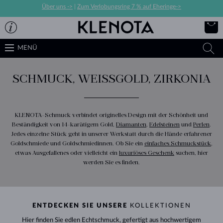
Über uns ->
|
Zum Verlobungsring 7 % auf Eheringe->
MENÜ
SCHMUCK, WEISSGOLD, ZIRKONIA
KLENOTA-Schmuck verbindet originelles Design mit der Schönheit und
Beständigkeit von 14-karätigem Gold,
Diamanten
,
Edelsteinen
und
Perlen
.
Jedes einzelne Stück geht in unserer Werkstatt durch die Hände erfahrener
Goldschmiede und Goldschmiedinnen. Ob Sie ein
einfaches Schmuckstück
,
etwas Ausgefallenes oder vielleicht ein
luxuriöses Geschenk
suchen, hier
werden Sie es finden.
ENTDECKEN SIE UNSERE
KOLLEKTIONEN
Hier finden Sie edlen Echtschmuck, gefertigt aus hochwertigem