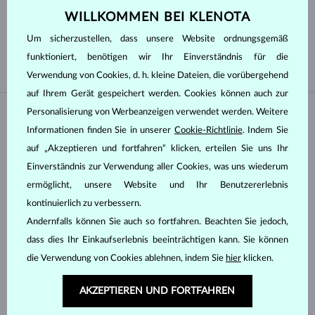
Schliff
WILLKOMMEN BEI KLENOTA
Um sicherzustellen, dass unsere Website ordnungsgemäß
RUND
BAGUETTE
funktioniert, benötigen wir Ihr Einverständnis für die
Verwendung von Cookies, d. h. kleine Dateien, die vorübergehend
auf Ihrem Gerät gespeichert werden. Cookies können auch zur
Personalisierung von Werbeanzeigen verwendet werden. Weitere
Informationen finden Sie in unserer
Cookie-Richtlinie
. Indem Sie
auf „Akzeptieren und fortfahren“ klicken, erteilen Sie uns Ihr
Einverständnis zur Verwendung aller Cookies, was uns wiederum
ermöglicht, unsere Website und Ihr Benutzererlebnis
kontinuierlich zu verbessern.
Andernfalls können Sie auch so fortfahren. Beachten Sie jedoch,
GELBGOLD
GELBGOLD
3 083 €
4 692 €
dass dies Ihr Einkaufserlebnis beeinträchtigen kann. Sie können
DIAMANT
DIAMANT
die Verwendung von Cookies ablehnen, indem Sie
hier
klicken.
AUF LAGER
AKZEPTIEREN UND FORTFAHREN