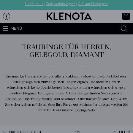
Über uns ->
|
Zum Verlobungsring 7 % auf Eheringe->
MENÜ
TRAURINGE FÜR HERREN,
GELBGOLD, DIAMANT
Eheringe
für Herren sollten vor allem praktisch, robust und komfortabel sein -
kurz gesagt: sich zum täglichen Tragen eignen. Die meisten Herren
wünschen sich keine abgehobenen Designs, sondern wünschen sich simple,
zeitlose Eleganz. Und genau diese Art von Ringen finden Sie in unserer
Kollektion. Unsere Spezialität sind besondere Oberflächenfinishes. Und wenn
Sie sicher gehen möchten, dass Ihre Ringe gut zueinander passen, werfen Sie
einen Blick auf unsere
Ehering-Sets
.
NACH BELIEBTHEIT
5/5
FILTER