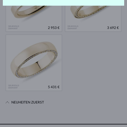
GELBGOLD
GELBGOLD
2 953 €
3 692 €
DIAMANT
DIAMANT
GELBGOLD
5 431 €
DIAMANT
NEUHEITEN ZUERST