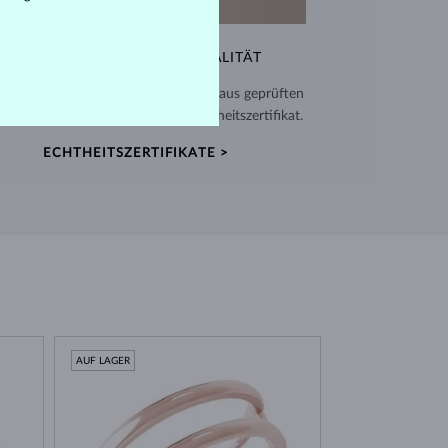
AUSSERGEWÖHNLICHE QUALITÄT
verwenden hochwertige Materialien aus geprüften
en. Jeder Schmuck enthält ein Echtheitszertifikat.
ECHTHEITSZERTIFIKATE >
AUF LAGER