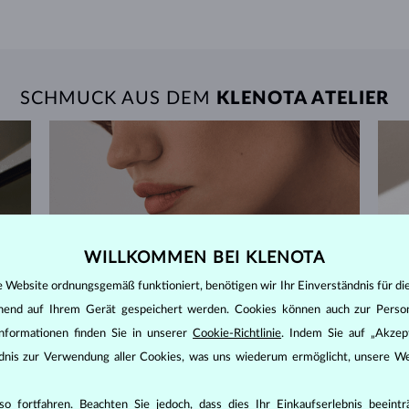
SCHMUCK AUS DEM
KLENOTA ATELIER
WILLKOMMEN BEI KLENOTA
e Website ordnungsgemäß funktioniert, benötigen wir Ihr Einverständnis für di
ehend auf Ihrem Gerät gespeichert werden. Cookies können auch zur Perso
nformationen finden Sie in unserer
Cookie-Richtlinie
. Indem Sie auf „Akzept
ändnis zur Verwendung aller Cookies, was uns wiederum ermöglicht, unsere We
o fortfahren. Beachten Sie jedoch, dass dies Ihr Einkaufserlebnis beeint