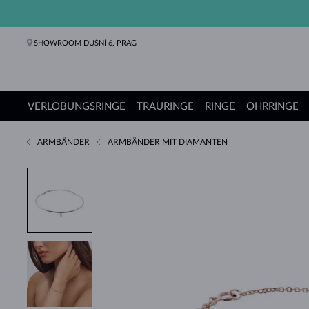
SHOWROOM DUŠNÍ 6, PRAG
VERLOBUNGSRINGE
TRAURINGE
RINGE
OHRRINGE
ARMBÄNDER
ARMBÄNDER MIT DIAMANTEN
Verlobungsringe
Trauringe
Ringe
Ohrringe
Ketten
Armbänder
Perlen
Schmuck
Geschenke
KLENOTA Kollektionen