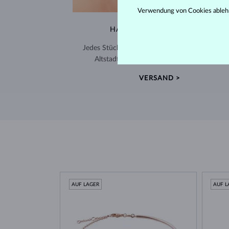
Verwendung von Cookies ableh
HANDGEFERTIGT IN PRAG
Jedes Stück wird in unserem Atelier in der Pra
Altstadt gefertigt und weltweit versendet.
VERSAND >
AUF LAGER
AUF L