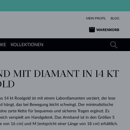
MEIN PROFIL
BLOG
WARENKORB
NKE
KOLLEKTIONEN
D MIT DIAMANT IN 14 KT
GELBGOLD
TANSANITE
TURMALINE
SAPHIRE
OLD
ROSÉGOLD
TOPASE
MOLDAVITE
SMARAGDE
TURMALINE
MINERALKETTEN
MOLDAVITE
 14 kt Roségold ist mit einem Labordiamanten verziert, der lose
ARMBÄNDER
KOLLEKTIONEN
SCHENKEN
RICHTIGEN
ANGEBOT
KLENOTA
SIMPLEN
PERLEN
SCHÖN
LIEBE
 hängt, das bei Bewegung leicht schwingt. Der minimalistische
MOLDAVITE
PERLEN ANHÄNGER
MINERALIEN
 eine zarte Kette für bequemes und sicheres Tragen ergänzt. Es
BABY-OHRRINGE
WEISSGOLD
HOCHZEITSSCHMUCK
DINGE
leich verspielt am Handgelenk. Das Armband ist in den Größen S
ge von 16 cm) und M (entspricht einer Länge von 18 cm) erhältlich.
HOCHZEITSOHRRINGE
GELBGOLD
GELBGOLD
DURCHSEHEN
DURCHSEHEN
DURCHSEHEN
DURCHSEHEN
DURCHSEHEN
DURCHSEHEN
DURCHSEHEN
DURCHSEHEN
DURCHSEHEN