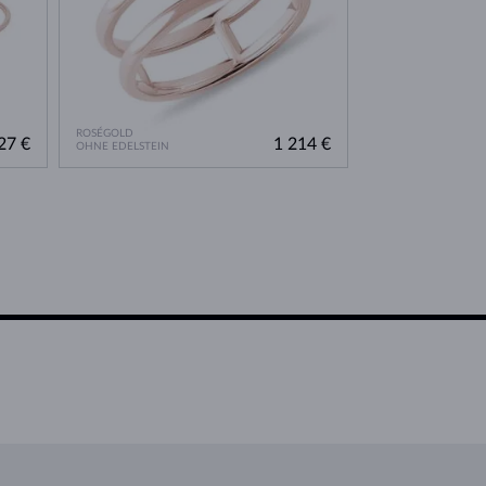
ROSÉGOLD
27 €
1 214 €
OHNE EDELSTEIN