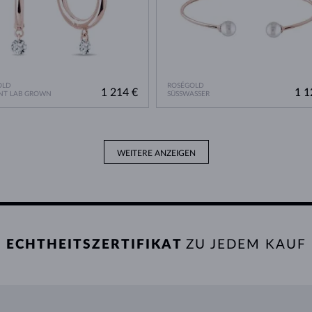
OLD
ROSÉGOLD
1 214 €
1 1
NT LAB GROWN
SÜSSWASSER
WEITERE ANZEIGEN
ECHTHEITSZERTIFIKAT
ZU JEDEM KAUF