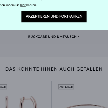
nen, indem Sie
hier
klicken.
60 TAGE RÜCKGABERECHT
AKZEPTIEREN UND FORTFAHREN
ger
Finden Sie Schmuck, der Sie ein Leben lang begleitet –
Wir 
mit unserem erweiterten Rückgaberecht.
Quell
RÜCKGABE UND UMTAUSCH >
DAS KÖNNTE IHNEN AUCH GEFALLEN
AGER
AUF LAGER