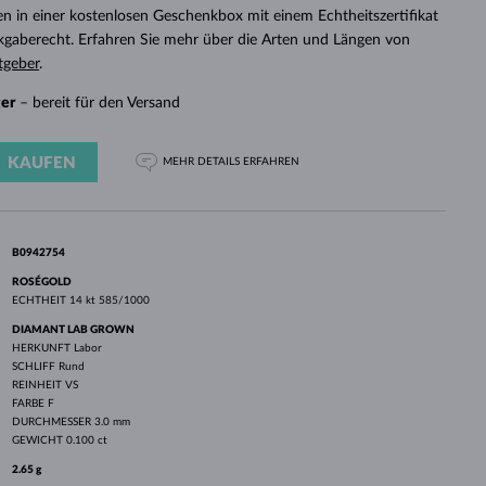
WEISSGOLD
ROSÉGOLD
WEISSGOLD
n in einer kostenlosen Geschenkbox mit einem Echtheitszertifikat
DURCHSEHEN
ckgaberecht. Erfahren Sie mehr über die Arten und Längen von
tgeber
.
ger
– bereit für den Versand
KAUFEN
MEHR DETAILS
ERFAHREN
B0942754
ROSÉGOLD
ECHTHEIT
14 kt 585/1000
DIAMANT LAB GROWN
HERKUNFT
Labor
SCHLIFF
Rund
REINHEIT
VS
FARBE
F
DURCHMESSER
3.0 mm
GEWICHT
0.100 ct
2.65 g