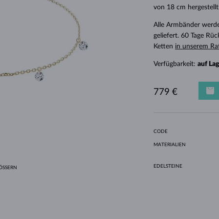
HALO-DESIGN
ORIGINELLE SETS
AMETHYSTE
EINZELOHRRINGE
EDELSTEINE
SÜSSWASSERPERLEN
LÜNETTENFASSUNG
FÜR DIE MUTTER
WEISSGOLD
MORGANITE
TOPASE
RUBINE
GESCHENKIDEEN
von 18 cm hergestell
GELBGOLD
MAGNETISCHE HALSKETTEN
ROSÉGOLD
Alle Armbänder werde
geliefert. 60 Tage Rü
ROSÉGOLD
GRAVIERBARER SCHMUCK
Ketten
in unserem Ra
LETNÍ VRSTVENÍ
Verfügbarkeit:
auf La
779 €
CODE
MATERIALIEN
EDELSTEINE
SSERN