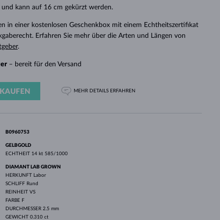
WEISSGOLD
ROSÉGOLD
WEISSGOLD
t und kann auf 16 cm gekürzt werden.
DURCHSEHEN
n in einer kostenlosen Geschenkbox mit einem Echtheitszertifikat
ckgaberecht. Erfahren Sie mehr über die Arten und Längen von
tgeber
.
ger
– bereit für den Versand
KAUFEN
MEHR DETAILS
ERFAHREN
B0960753
GELBGOLD
ECHTHEIT
14 kt 585/1000
DIAMANT LAB GROWN
HERKUNFT
Labor
SCHLIFF
Rund
REINHEIT
VS
FARBE
F
DURCHMESSER
2.5 mm
GEWICHT
0.310 ct