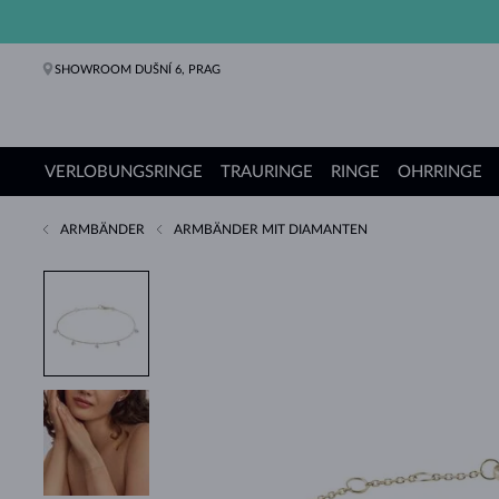
SHOWROOM DUŠNÍ 6, PRAG
VERLOBUNGSRINGE
TRAURINGE
RINGE
OHRRINGE
ARMBÄNDER
ARMBÄNDER MIT DIAMANTEN
Verlobungsringe
Trauringe
Ringe
Ohrringe
Ketten
Armbänder
Perlen
Schmuck
Geschenke
KLENOTA Kollektionen