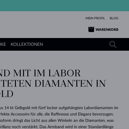
MEIN PROFIL
BLOG
WARENKORB
NKE
KOLLEKTIONEN
D MIT IM LABOR
GELBGOLD
TANSANITE
TURMALINE
SAPHIRE
TETEN DIAMANTEN IN
ROSÉGOLD
TOPASE
MOLDAVITE
SMARAGDE
OLD
TURMALINE
MINERALKETTEN
MOLDAVITE
ARMBÄNDER
KOLLEKTIONEN
SCHENKEN
RICHTIGEN
ANGEBOT
KLENOTA
SIMPLEN
PERLEN
SCHÖN
LIEBE
MOLDAVITE
PERLEN ANHÄNGER
MINERALIEN
us 14 kt Gelbgold mit fünf locker aufgehängten Labordiamanten im
BABY-OHRRINGE
WEISSGOLD
HOCHZEITSSCHMUCK
rfekte Accessoire für alle, die Raffinesse und Eleganz bevorzugen.
DINGE
sform dringt das Licht aus allen Winkeln an die Diamanten, was
HOCHZEITSOHRRINGE
GELBGOLD
GELBGOLD
DURCHSEHEN
DURCHSEHEN
DURCHSEHEN
DURCHSEHEN
DURCHSEHEN
DURCHSEHEN
DURCHSEHEN
DURCHSEHEN
DURCHSEHEN
Brillanz noch verstärkt. Das Armband wird in einer Standardlänge