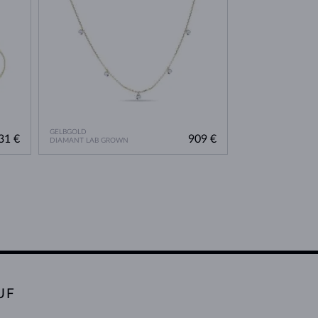
GELBGOLD
31 €
909 €
DIAMANT LAB GROWN
UF