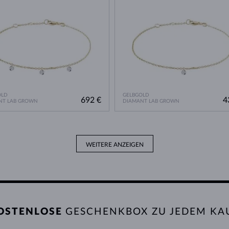
OLD
GELBGOLD
692 €
4
NT LAB GROWN
DIAMANT LAB GROWN
WEITERE ANZEIGEN
OSTENLOSE
GESCHENKBOX ZU JEDEM KA