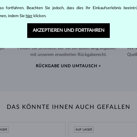
o fortfahren. Beachten Sie jedoch, dass dies Ihr Einkaufserlebnis beeint
nen, indem Sie
hier
klicken.
AKZEPTIEREN UND FORTFAHREN
60 TAGE RÜCKGABERECHT
ger
Finden Sie Schmuck, der Sie ein Leben lang begleitet –
Wir 
mit unserem erweiterten Rückgaberecht.
Quell
RÜCKGABE UND UMTAUSCH >
DAS KÖNNTE IHNEN AUCH GEFALLEN
AGER
AUF LAGER