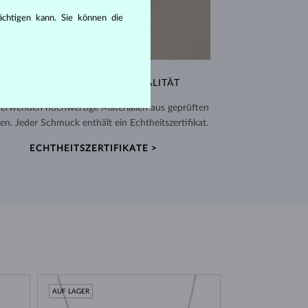
rächtigen kann. Sie können die
AUSSERGEWÖHNLICHE QUALITÄT
verwenden hochwertige Materialien aus geprüften
en. Jeder Schmuck enthält ein Echtheitszertifikat.
ECHTHEITSZERTIFIKATE >
AUF LAGER