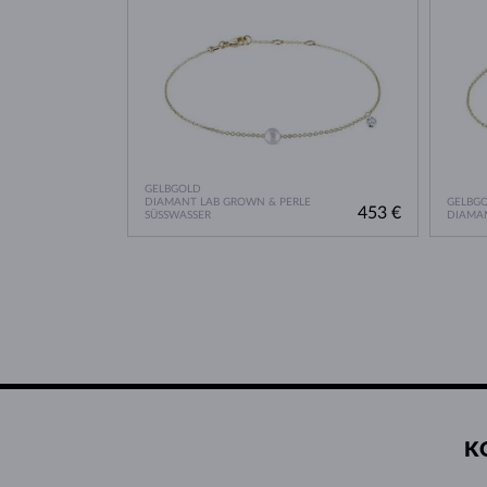
GELBGOLD
DIAMANT LAB GROWN & PERLE
GELBG
453 €
SÜSSWASSER
DIAMA
K