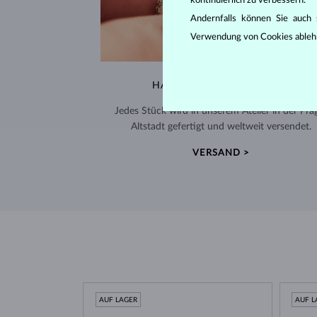
kontinuierlich zu verbessern.
Andernfalls können Sie auch s
Verwendung von Cookies ableh
HANDGEFERTIGT IN PRAG
Jedes Stück wird in unserem Atelier in der Pra
Altstadt gefertigt und weltweit versendet.
VERSAND >
AUF LAGER
AUF L