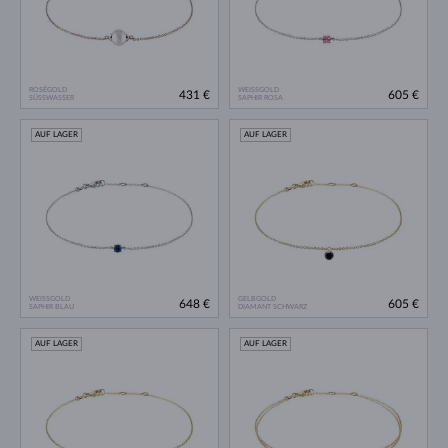
ROSÉGOLD
WEISSGOLD
431 €
605 €
SÜSSWASSER
SAPHIR ROSA
AUF LAGER
AUF LAGER
WEISSGOLD
GELBGOLD
648 €
605 €
SAPHIR BLAU
DIAMANT SCHWARZ
AUF LAGER
AUF LAGER