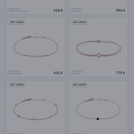
WEISSGOLD
ROSÉGOLD
518 €
996 €
OHNE EDELSTEIN
DIAMANT
AUF LAGER
AUF LAGER
ROSÉGOLD
ROSÉGOLD
431 €
779 €
SÜSSWASSER
DIAMANT
AUF LAGER
AUF LAGER
ROSÉGOLD
WEISSGOLD