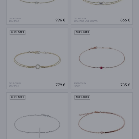
GELBGOLD
GELBGOLD
996 €
866 €
DIAMANT
DIAMANT LAB GROWN
AUF LAGER
AUF LAGER
GELBGOLD
ROSÉGOLD
779 €
735 €
DIAMANT
RUBIN
AUF LAGER
AUF LAGER