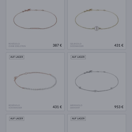
ROSÉGOLD
GELBGOLD
387 €
431 €
OHNE EDELSTEIN
SÜSSWASSER
AUF LAGER
AUF LAGER
ROSÉGOLD
WEISSGOLD
431 €
953 €
SÜSSWASSER
DIAMANT
AUF LAGER
AUF LAGER