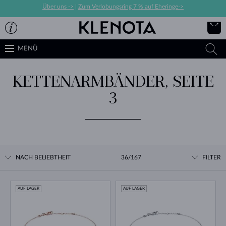
Über uns ->
|
Zum Verlobungsring 7 % auf Eheringe->
MENÜ
KETTENARMBÄNDER, SEITE
3
NACH BELIEBTHEIT
36/167
FILTER
AUF LAGER
AUF LAGER