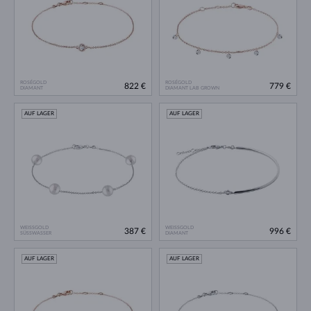
ROSÉGOLD
ROSÉGOLD
822 €
779 €
DIAMANT
DIAMANT LAB GROWN
AUF LAGER
AUF LAGER
WEISSGOLD
WEISSGOLD
387 €
996 €
SÜSSWASSER
DIAMANT
AUF LAGER
AUF LAGER