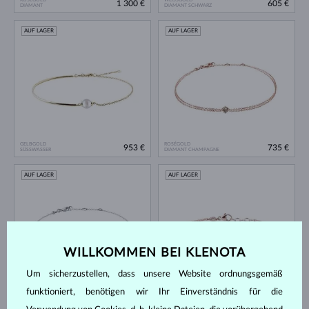
1 300 €
605 €
DIAMANT
DIAMANT SCHWARZ
AUF LAGER
AUF LAGER
GELBGOLD
ROSÉGOLD
953 €
735 €
SÜSSWASSER
DIAMANT CHAMPAGNE
AUF LAGER
AUF LAGER
WILLKOMMEN BEI KLENOTA
Um sicherzustellen, dass unsere Website ordnungsgemäß
WEISSGOLD
ROSÉGOLD
605 €
692 €
funktioniert, benötigen wir Ihr Einverständnis für die
DIAMANT SCHWARZ
DIAMANT