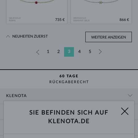
GELBGOLD
WEISSGOLD
735 €
866 €
RUBIN
DIAMANT GELB
NEUHEITEN ZUERST
WEITERE ANZEIGEN
«
1
2
3
4
5
»
60 TAGE
RÜCKGABERECHT
KLENOTA
KONTAKTINFORMATIONEN
EINKAUF
SIE BEFINDEN SICH AUF
SHOWROOM
KLENOTA.DE
ZAHLUNG UND VERSAND
ÜBER UNS
SCHMUCK
RÜCKGABE UND UMTAUSCH
PRESSE