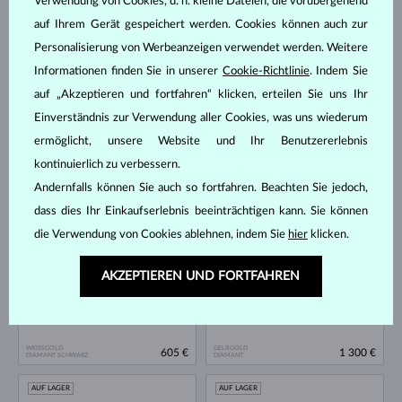
Verwendung von Cookies, d. h. kleine Dateien, die vorübergehend
AUF LAGER
AUF LAGER
auf Ihrem Gerät gespeichert werden. Cookies können auch zur
Personalisierung von Werbeanzeigen verwendet werden. Weitere
Informationen finden Sie in unserer
Cookie-Richtlinie
. Indem Sie
auf „Akzeptieren und fortfahren“ klicken, erteilen Sie uns Ihr
Einverständnis zur Verwendung aller Cookies, was uns wiederum
ermöglicht, unsere Website und Ihr Benutzererlebnis
ROSÉGOLD
ROSÉGOLD
kontinuierlich zu verbessern.
735 €
909 €
DIAMANT & DIAMANTEN
DIAMANT & DIAMANTEN
Andernfalls können Sie auch so fortfahren. Beachten Sie jedoch,
AUF LAGER
AUF LAGER
dass dies Ihr Einkaufserlebnis beeinträchtigen kann. Sie können
die Verwendung von Cookies ablehnen, indem Sie
hier
klicken.
AKZEPTIEREN UND FORTFAHREN
WEISSGOLD
GELBGOLD
605 €
1 300 €
DIAMANT SCHWARZ
DIAMANT
AUF LAGER
AUF LAGER