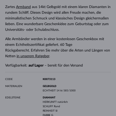
Zartes
Armband
aus 14kt Gelbgold mit einem klaren Diamanten in
rundem Schliff. Dieses Design wird allen Freude machen, die
minimalistischen Schmuck und klassisches Design gleichermaßen
lieben. Eine wunderbare Geschenkidee zum Geburtstag oder zum
Universitäts- oder Schulabschluss.
Alle Armbänder werden in einer kostenlosen Geschenkbox mit
einem Echtheitszertifikat geliefert. 60 Tage
Rückgaberecht. Erfahren Sie mehr über die Arten und Längen von
Ketten
in unserem Ratgeber
.
Verfügbarkeit:
auf Lager
– bereit für den Versand
CODE
K0073113
MATERIALIEN
GELBGOLD
ECHTHEIT
14 kt 585/1000
EDELSTEINE
DIAMANT
HERKUNFT
natürlich
SCHLIFF
Rund
REINHEIT
SI
FARBE
G