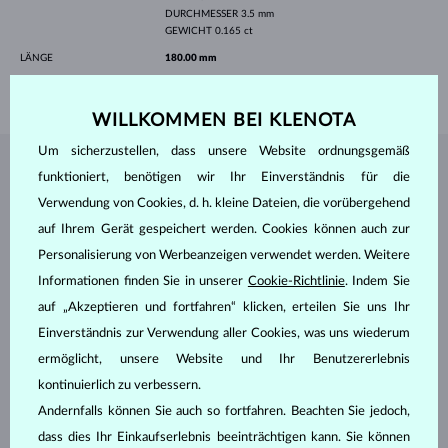
DURCHMESSER
3.5 mm
GEWICHT
0.165 ct
LÄNGE
180.00 mm
GEWICHT
1.10 g
WILLKOMMEN BEI KLENOTA
Um sicherzustellen, dass unsere Website ordnungsgemäß
SCHMUCK AUS DEM
KLENOTA ATELIER
funktioniert, benötigen wir Ihr Einverständnis für die
Verwendung von Cookies, d. h. kleine Dateien, die vorübergehend
auf Ihrem Gerät gespeichert werden. Cookies können auch zur
Personalisierung von Werbeanzeigen verwendet werden. Weitere
Informationen finden Sie in unserer
Cookie-Richtlinie
. Indem Sie
auf „Akzeptieren und fortfahren“ klicken, erteilen Sie uns Ihr
Einverständnis zur Verwendung aller Cookies, was uns wiederum
ermöglicht, unsere Website und Ihr Benutzererlebnis
kontinuierlich zu verbessern.
Andernfalls können Sie auch so fortfahren. Beachten Sie jedoch,
dass dies Ihr Einkaufserlebnis beeinträchtigen kann. Sie können