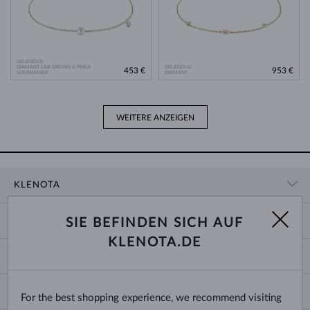
GELBGOLD
DIAMANT LAB GROWN & PERLE
GELBGOLD
453 €
953 €
SÜSSWASSER
DIAMANT
WEITERE ANZEIGEN
KLENOTA
KONTAKTINFORMATIONEN
EINKAUF
SIE BEFINDEN SICH AUF
SHOWROOM
KLENOTA.DE
ZAHLUNG UND VERSAND
ÜBER UNS
SCHMUCK
RÜCKGABE UND UMTAUSCH
PRESSE
RINGGRÖSSEN UND ANPASSUNGEN
REKLAMATION
IMPRESSUM
CHANGE COUNTRY
For the best shopping experience, we recommend visiting
KETTENGRÖSSEN UND -ARTEN
TRAURINGE AUSWÄHLEN
BLOG