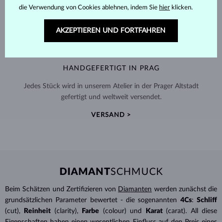
die Verwendung von Cookies ablehnen, indem Sie
hier
klicken.
AKZEPTIEREN UND FORTFAHREN
HANDGEFERTIGT IN PRAG
Jedes Stück wird in unserem Atelier in der Prager Altstadt
gefertigt und weltweit versendet.
VERSAND >
DIAMANT
SCHMUCK
Beim Schätzen und Zertifizieren von
Diamanten
werden zunächst die
grundsätzlichen Parameter bewertet - die sogenannten
4Cs
:
Schliff
(cut),
Reinheit
(clarity),
Farbe
(colour) und
Karat
(carat). All diese
Eigenschaften haben einen wesentlichen Einfluss auf den Preis eines