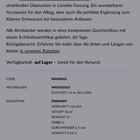
strahlenden Diamanten in Lünette-Fassung. Ein wunderbares
Accessoire für den Alltag, aber auch die perfekte Ergänzung zum
Kleinen Schwarzen bei besonderen Anlässen.
Alle Armbänder werden in einer kostenlosen Geschenkbox mit
einem Echtheitszertifikat geliefert. 60 Tage
Rückgaberecht. Erfahren Sie mehr über die Arten und Längen von
Ketten
in unserem Ratgeber
.
Verfügbarkeit:
auf Lager
– bereit für den Versand
CODE
K0630022
MATERIALIEN
WEISSGOLD
ECHTHEIT
14 kt 585/1000
EDELSTEINE
DIAMANT
HERKUNFT
natürlich
SCHLIFF
Rund
REINHEIT
SI
FARBE
G
DURCHMESSER
2.5 mm
GEWICHT
0.18 ct