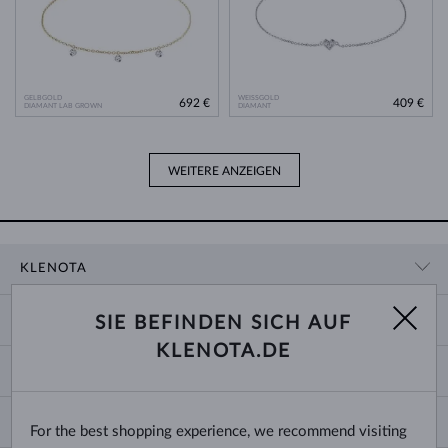
GELBGOLD
WEISSGOLD
692 €
409 €
DIAMANT LAB GROWN
DIAMANT
WEITERE ANZEIGEN
KLENOTA
KONTAKTINFORMATIONEN
EINKAUF
SIE BEFINDEN SICH AUF
SHOWROOM
KLENOTA.DE
ZAHLUNG UND VERSAND
ÜBER UNS
SCHMUCK
RÜCKGABE UND UMTAUSCH
PRESSE
RINGGRÖSSEN UND ANPASSUNGEN
REKLAMATION
IMPRESSUM
CHANGE COUNTRY
For the best shopping experience, we recommend visiting
KETTENGRÖSSEN UND -ARTEN
TRAURINGE AUSWÄHLEN
BLOG