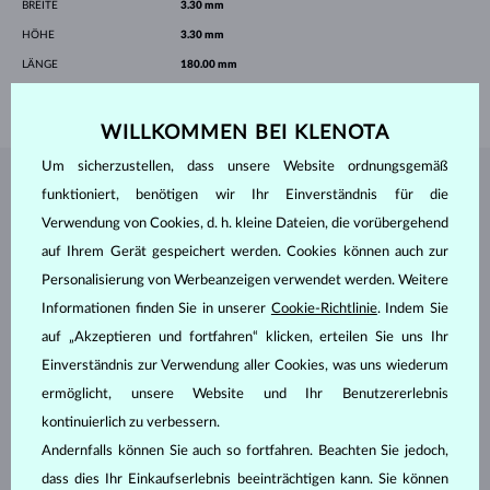
BREITE
3.30 mm
HÖHE
3.30 mm
LÄNGE
180.00 mm
GEWICHT
1.15 g
WILLKOMMEN BEI KLENOTA
Um sicherzustellen, dass unsere Website ordnungsgemäß
SCHMUCK AUS DEM
KLENOTA ATELIER
funktioniert, benötigen wir Ihr Einverständnis für die
Verwendung von Cookies, d. h. kleine Dateien, die vorübergehend
auf Ihrem Gerät gespeichert werden. Cookies können auch zur
Personalisierung von Werbeanzeigen verwendet werden. Weitere
Informationen finden Sie in unserer
Cookie-Richtlinie
. Indem Sie
auf „Akzeptieren und fortfahren“ klicken, erteilen Sie uns Ihr
Einverständnis zur Verwendung aller Cookies, was uns wiederum
ermöglicht, unsere Website und Ihr Benutzererlebnis
kontinuierlich zu verbessern.
Andernfalls können Sie auch so fortfahren. Beachten Sie jedoch,
dass dies Ihr Einkaufserlebnis beeinträchtigen kann. Sie können