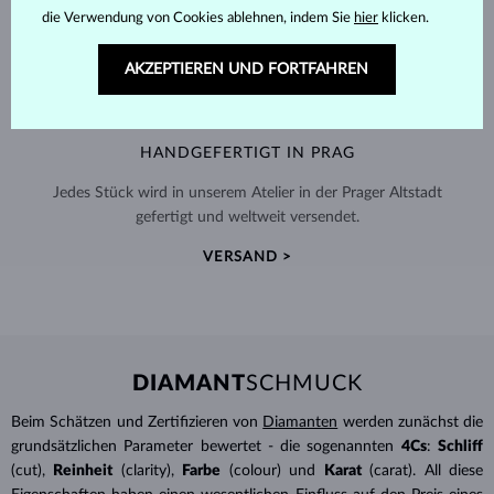
die Verwendung von Cookies ablehnen, indem Sie
hier
klicken.
AKZEPTIEREN UND FORTFAHREN
HANDGEFERTIGT IN PRAG
Jedes Stück wird in unserem Atelier in der Prager Altstadt
gefertigt und weltweit versendet.
VERSAND >
DIAMANT
SCHMUCK
Beim Schätzen und Zertifizieren von
Diamanten
werden zunächst die
grundsätzlichen Parameter bewertet - die sogenannten
4Cs
:
Schliff
(cut),
Reinheit
(clarity),
Farbe
(colour) und
Karat
(carat). All diese