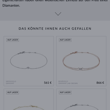
Eigenschaften haben einen wesentlichen Einfluss auf den Preis eines
Diamanten.
DAS KÖNNTE IHNEN AUCH GEFALLEN
AUF LAGER
AUF LAGER
WEISSGOLD
ROSÉGOLD
561 €
866 €
DIAMANT
DIAMANT LAB GROWN
AUF LAGER
AUF LAGER