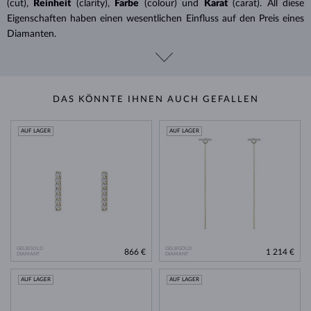
(cut),
Reinheit
(clarity),
Farbe
(colour) und
Karat
(carat). All diese
Eigenschaften haben einen wesentlichen Einfluss auf den Preis eines
Diamanten.
DAS KÖNNTE IHNEN AUCH GEFALLEN
AUF LAGER
AUF LAGER
GELBGOLD
GELBGOLD
866 €
1 214 €
DIAMANT
DIAMANT
AUF LAGER
AUF LAGER