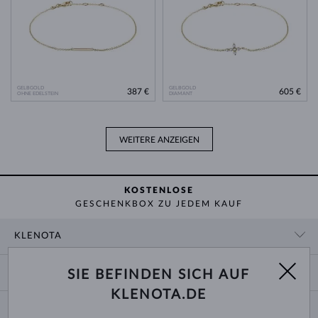
GELBGOLD
GELBGOLD
387 €
605 €
OHNE EDELSTEIN
DIAMANT
WEITERE ANZEIGEN
KOSTENLOSE
GESCHENKBOX ZU JEDEM KAUF
KLENOTA
KONTAKTINFORMATIONEN
EINKAUF
SIE BEFINDEN SICH AUF
SHOWROOM
KLENOTA.DE
ZAHLUNG UND VERSAND
ÜBER UNS
SCHMUCK
RÜCKGABE UND UMTAUSCH