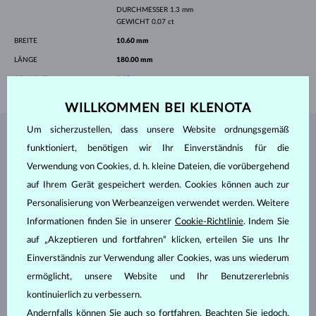
DURCHMESSER
1.3 mm
GEWICHT
0.07 ct
BREITE
10.60 mm
LÄNGE
180.00 mm
GEWICHT
1.15 g
WILLKOMMEN BEI KLENOTA
Um sicherzustellen, dass unsere Website ordnungsgemäß
SCHMUCK AUS DEM
KLENOTA ATELIER
funktioniert, benötigen wir Ihr Einverständnis für die
Verwendung von Cookies, d. h. kleine Dateien, die vorübergehend
auf Ihrem Gerät gespeichert werden. Cookies können auch zur
Personalisierung von Werbeanzeigen verwendet werden. Weitere
Informationen finden Sie in unserer
Cookie-Richtlinie
. Indem Sie
auf „Akzeptieren und fortfahren“ klicken, erteilen Sie uns Ihr
Einverständnis zur Verwendung aller Cookies, was uns wiederum
ermöglicht, unsere Website und Ihr Benutzererlebnis
kontinuierlich zu verbessern.
Andernfalls können Sie auch so fortfahren. Beachten Sie jedoch,