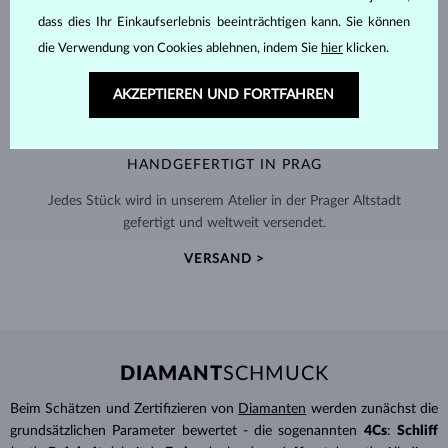
dass dies Ihr Einkaufserlebnis beeinträchtigen kann. Sie können
die Verwendung von Cookies ablehnen, indem Sie
hier
klicken.
AKZEPTIEREN UND FORTFAHREN
HANDGEFERTIGT IN PRAG
Jedes Stück wird in unserem Atelier in der Prager Altstadt
gefertigt und weltweit versendet.
VERSAND >
DIAMANT
SCHMUCK
Beim Schätzen und Zertifizieren von
Diamanten
werden zunächst die
grundsätzlichen Parameter bewertet - die sogenannten
4Cs
:
Schliff