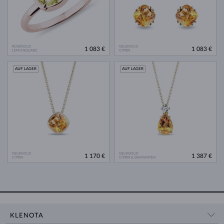
ROSÉGOLD
GELBGOLD
1 083 €
1 083 €
LEMONQUARZ
CITRIN
AUF LAGER
AUF LAGER
GELBGOLD
GELBGOLD
1 170 €
1 387 €
CITRIN
CITRIN & DIAMANTEN
KLENOTA