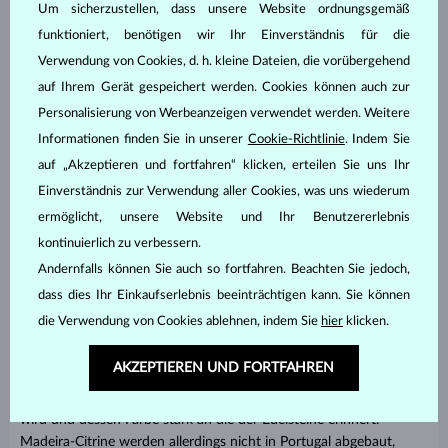
Um sicherzustellen, dass unsere Website ordnungsgemäß
Dank seiner besonderen Schönheit und relativen
funktioniert, benötigen wir Ihr Einverständnis für die
Erschwinglichkeit ist der Citrin sein
sehr beliebter Stein
. Aus
Verwendung von Cookies, d. h. kleine Dateien, die vorübergehend
diesem Grund finden Sie auch in der KLENOTA
auf Ihrem Gerät gespeichert werden. Cookies können auch zur
Schmuckkollektion ein breites Angebot an Schmuck mit diesem
distinktiven Stein in verschiedenen Farbabstufungen und Formen.
Personalisierung von Werbeanzeigen verwendet werden. Weitere
Wählen Sie einfach, was Ihnen am meisten entspricht. Wie einen
Informationen finden Sie in unserer
Cookie-Richtlinie
. Indem Sie
farbintensiven Citrin in ovalem Schliff an einer
minimalistischen
auf „Akzeptieren und fortfahren“ klicken, erteilen Sie uns Ihr
Halskette
, deren Design an Sonnenstrahlen erinnert. Oder diese
Einverständnis zur Verwendung aller Cookies, was uns wiederum
eindrucksvollen
Ohrstecker
in elegantem Kissenschliff, der die
ermöglicht, unsere Website und Ihr Benutzererlebnis
Steine wunderbar zum Funkeln bringt.
kontinuierlich zu verbessern.
Der Madeira Citrin - Stein des Erfolgs und
Andernfalls können Sie auch so fortfahren. Beachten Sie jedoch,
des Reichtums
dass dies Ihr Einkaufserlebnis beeinträchtigen kann. Sie können
die Verwendung von Cookies ablehnen, indem Sie
hier
klicken.
Den Namen der portugiesischen Insel tragen intensiv gefärbte
Citrine mit einem Hauch von Honig bis Orange-Braun. Doch um
AKZEPTIEREN UND FORTFAHREN
genau zu sein leitet sich der Name dieser Citrine von dem
portugiesischen Madeira-Wein ab, der auf der Insel hergestellt
wird und dessen Farbe stark an die der Edelsteine erinnert.
Madeira-Citrine werden allerdings nicht in Portugal abgebaut,