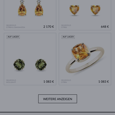
GELBGOLD
GELBGOLD
2 170 €
648 €
CITRIN & DIAMANTEN
CITRIN
AUF LAGER
AUF LAGER
GELBGOLD
GELBGOLD
1 083 €
1 083 €
MOLDAVIT
CITRIN
WEITERE ANZEIGEN