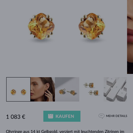
KAUFEN
1 083 €
MEHR DETAILS
Ohrringe aus 14 kt Gelbgold, verziert mit leuchtenden Zitrinen im