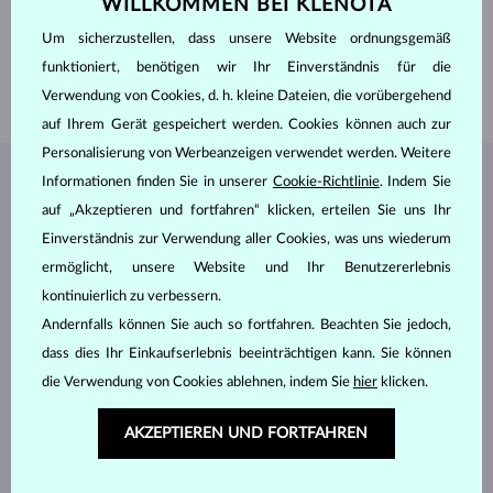
WILLKOMMEN BEI KLENOTA
HÖHE
6 mm
GEWICHT
1.700 ct
Um sicherzustellen, dass unsere Website ordnungsgemäß
BREITE
7.15 mm
funktioniert, benötigen wir Ihr Einverständnis für die
GEWICHT
1.90 g
Verwendung von Cookies, d. h. kleine Dateien, die vorübergehend
auf Ihrem Gerät gespeichert werden. Cookies können auch zur
Personalisierung von Werbeanzeigen verwendet werden. Weitere
Informationen finden Sie in unserer
Cookie-Richtlinie
. Indem Sie
SCHMUCK AUS DEM
KLENOTA ATELIER
auf „Akzeptieren und fortfahren“ klicken, erteilen Sie uns Ihr
Einverständnis zur Verwendung aller Cookies, was uns wiederum
ermöglicht, unsere Website und Ihr Benutzererlebnis
kontinuierlich zu verbessern.
Andernfalls können Sie auch so fortfahren. Beachten Sie jedoch,
dass dies Ihr Einkaufserlebnis beeinträchtigen kann. Sie können
die Verwendung von Cookies ablehnen, indem Sie
hier
klicken.
AKZEPTIEREN UND FORTFAHREN