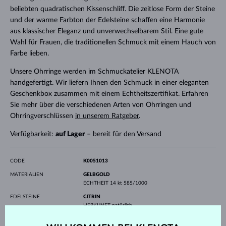
beliebten quadratischen Kissenschliff. Die zeitlose Form der Steine
und der warme Farbton der Edelsteine schaffen eine Harmonie
aus klassischer Eleganz und unverwechselbarem Stil. Eine gute
Wahl für Frauen, die traditionellen Schmuck mit einem Hauch von
Farbe lieben.
Unsere Ohrringe werden im Schmuckatelier KLENOTA
handgefertigt. Wir liefern Ihnen den Schmuck in einer eleganten
Geschenkbox zusammen mit einem Echtheitszertifikat. Erfahren
Sie mehr über die verschiedenen Arten von Ohrringen und
Ohrringverschlüssen
in unserem Ratgeber
.
Verfügbarkeit:
auf Lager
– bereit für den Versand
CODE
K0051013
MATERIALIEN
GELBGOLD
ECHTHEIT
14 kt 585/1000
EDELSTEINE
CITRIN
HERKUNFT
natürlich
SCHLIFF
Cushion
BREITE
6 mm