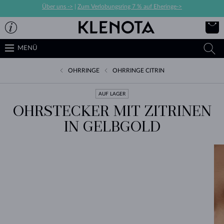
Über uns ->
|
Zum Verlobungsring 7 % auf Eheringe->
MENÜ
OHRRINGE
OHRRINGE CITRIN
AUF LAGER
OHRSTECKER MIT ZITRINEN
IN GELBGOLD