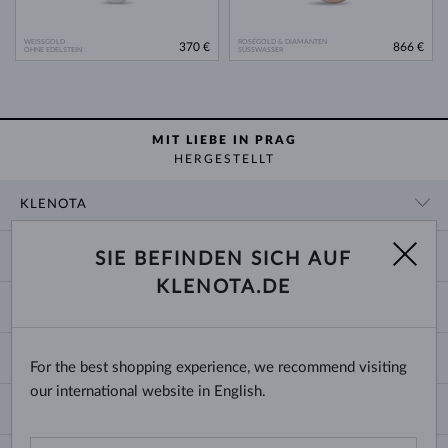
WEISSGOLD
ROSÉGOLD & DIAMANTEN
370 €
866 €
OHNE EDELSTEIN
SÜSSWASSER
MIT LIEBE IN PRAG
HERGESTELLT
KLENOTA
KONTAKTINFORMATIONEN
EINKAUF
SIE BEFINDEN SICH AUF
SHOWROOM
KLENOTA.DE
ZAHLUNG UND VERSAND
ÜBER UNS
SCHMUCK
RÜCKGABE UND UMTAUSCH
PRESSE
RINGGRÖSSEN UND ANPASSUNGEN
REKLAMATION
IMPRESSUM
CHANGE COUNTRY
For the best shopping experience, we recommend visiting
KETTENGRÖSSEN UND -ARTEN
TRAURINGE AUSWÄHLEN
BLOG
our international website in English.
ARMBANDGRÖSSEN
ECHTHEITSZERTIFIKATE
Deutschland & Österreich
NEWSLETTER
OHRRINGVERSCHLÜSSE
GESCHÄFTSBEDINGUNGEN
Bitte geben Sie Ihre E-Mail-Adresse ein, um den Newsletter von KLENOTA.de zu