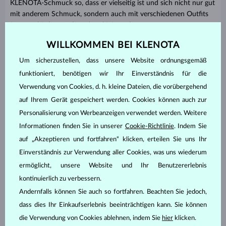
KLENOTA-Schmuck so, dass er vielseitig ist und sich nicht nur gut
mit anderem Schmuck, sondern auch mit verschiedenen Outfits
für verschiedene Anlässe kombinieren lässt.
Einige Modelle sind asymmetrisch gestaltet und
WILLKOMMEN BEI KLENOTA
Unser Tipp:
ermöglichen so verschiedene Tragevarianten. So kannst du den Ear
Um sicherzustellen, dass unsere Website ordnungsgemäß
Cuff je nach Lust und Laune tragen und jedes Mal einen anderen
funktioniert, benötigen wir Ihr Einverständnis für die
Look kreieren.
Verwendung von Cookies, d. h. kleine Dateien, die vorübergehend
Wie kombiniere ich Ear Cuffs mit anderen
auf Ihrem Gerät gespeichert werden. Cookies können auch zur
Ohrringen?
Personalisierung von Werbeanzeigen verwendet werden. Weitere
Informationen finden Sie in unserer
Cookie-Richtlinie
. Indem Sie
Beim Layering kannst du mit Ear Cuffs experimentieren. Sie
auf „Akzeptieren und fortfahren“ klicken, erteilen Sie uns Ihr
werden meist als Accessoire zu Ohrringen getragen und können
Einverständnis zur Verwendung aller Cookies, was uns wiederum
sowohl mit schlichten Ohrsteckern als auch mit hängenden
ermöglicht, unsere Website und Ihr Benutzererlebnis
Ohrringen kombiniert werden. Du kannst sie aber auch
kontinuierlich zu verbessern.
übereinander tragen oder sie bewusst einzeln hervorstechen
lassen. Hier sind unsere Tipps für schöne Kombinationen:
Andernfalls können Sie auch so fortfahren. Beachten Sie jedoch,
dass dies Ihr Einkaufserlebnis beeinträchtigen kann. Sie können
die Verwendung von Cookies ablehnen, indem Sie
hier
klicken.