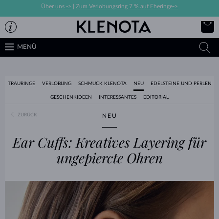
Über uns ->
|
Zum Verlobungsring 7 % auf Eheringe->
MENÜ
TRAURINGE
VERLOBUNG
SCHMUCK KLENOTA
NEU
EDELSTEINE UND PERLEN
GESCHENKIDEEN
INTERESSANTES
EDITORIAL
ZURÜCK
NEU
Ear Cuffs: Kreatives Layering für
ungepiercte Ohren