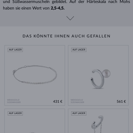
und Süßwassermuscheln gebildet. Auf der Härteskala nach Mohs
haben sie einen Wert von
2,5-4,5.
DAS KÖNNTE IHNEN AUCH GEFALLEN
AUF LAGER
AUF LAGER
WEISSGOLD
WEISSGOLD
431 €
561 €
SÜSSWASSER
SÜSSWASSER
AUF LAGER
AUF LAGER