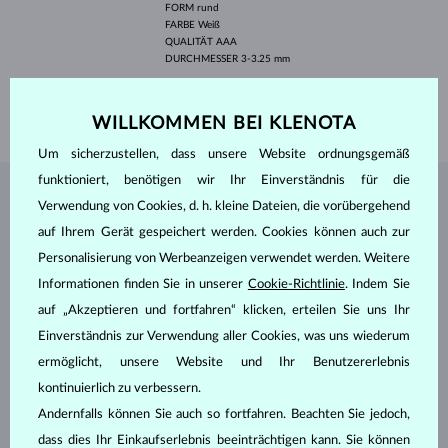
FORM
rund
FARBE
Weiß
QUALITÄT
AAA
DURCHMESSER
3-3.25 mm
BREITE
9.50 mm
GEWICHT
1.30 g
WILLKOMMEN BEI KLENOTA
Um sicherzustellen, dass unsere Website ordnungsgemäß
funktioniert, benötigen wir Ihr Einverständnis für die
SCHMUCK AUS DEM
KLENOTA ATELIER
Verwendung von Cookies, d. h. kleine Dateien, die vorübergehend
auf Ihrem Gerät gespeichert werden. Cookies können auch zur
Personalisierung von Werbeanzeigen verwendet werden. Weitere
Informationen finden Sie in unserer
Cookie-Richtlinie
. Indem Sie
auf „Akzeptieren und fortfahren“ klicken, erteilen Sie uns Ihr
Einverständnis zur Verwendung aller Cookies, was uns wiederum
ermöglicht, unsere Website und Ihr Benutzererlebnis
kontinuierlich zu verbessern.
Andernfalls können Sie auch so fortfahren. Beachten Sie jedoch,
dass dies Ihr Einkaufserlebnis beeinträchtigen kann. Sie können