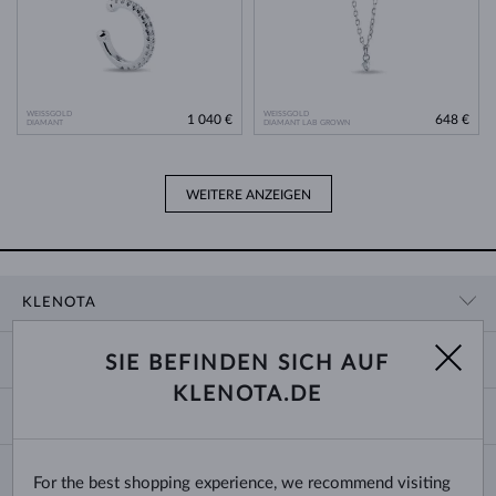
WEISSGOLD
WEISSGOLD
1 040 €
648 €
DIAMANT
DIAMANT LAB GROWN
WEITERE ANZEIGEN
KLENOTA
KONTAKTINFORMATIONEN
EINKAUF
SIE BEFINDEN SICH AUF
SHOWROOM
KLENOTA.DE
ZAHLUNG UND VERSAND
ÜBER UNS
SCHMUCK
RÜCKGABE UND UMTAUSCH
PRESSE
RINGGRÖSSEN UND ANPASSUNGEN
REKLAMATION
IMPRESSUM
CHANGE COUNTRY
For the best shopping experience, we recommend visiting
KETTENGRÖSSEN UND -ARTEN
TRAURINGE AUSWÄHLEN
BLOG