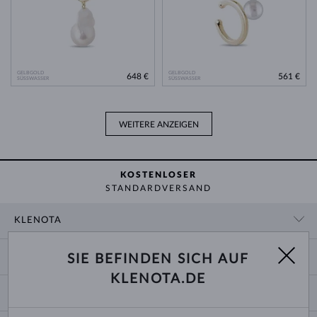
GELBGOLD
GELBGOLD
648 €
561 €
SÜSSWASSER
SÜSSWASSER
WEITERE ANZEIGEN
KOSTENLOSER
STANDARDVERSAND
KLENOTA
KONTAKTINFORMATIONEN
EINKAUF
SIE BEFINDEN SICH AUF
SHOWROOM
KLENOTA.DE
ZAHLUNG UND VERSAND
ÜBER UNS
SCHMUCK
RÜCKGABE UND UMTAUSCH
PRESSE