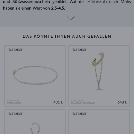
und Süßwassermuscheln gebildet. Auf der Härteskala nach Mohs
haben sie einen Wert von
2,5-4,5.
DAS KÖNNTE IHNEN AUCH GEFALLEN
AUF LAGER
AUF LAGER
GELBGOLD
GELBGOLD
431 €
648 €
SÜSSWASSER
DIAMANT LAB GROWN
AUF LAGER
AUF LAGER