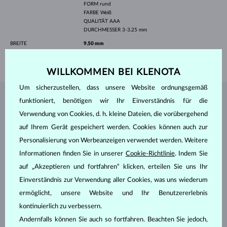
FORM
rund
FARBE
Weiß
QUALITÄT
AAA
DURCHMESSER
3-3.25 mm
BREITE
9.50 mm
GEWICHT
1.30 g
WILLKOMMEN BEI KLENOTA
Um sicherzustellen, dass unsere Website ordnungsgemäß
funktioniert, benötigen wir Ihr Einverständnis für die
SCHMUCK AUS DEM
KLENOTA ATELIER
Verwendung von Cookies, d. h. kleine Dateien, die vorübergehend
auf Ihrem Gerät gespeichert werden. Cookies können auch zur
Personalisierung von Werbeanzeigen verwendet werden. Weitere
Informationen finden Sie in unserer
Cookie-Richtlinie
. Indem Sie
auf „Akzeptieren und fortfahren“ klicken, erteilen Sie uns Ihr
Einverständnis zur Verwendung aller Cookies, was uns wiederum
ermöglicht, unsere Website und Ihr Benutzererlebnis
kontinuierlich zu verbessern.
Andernfalls können Sie auch so fortfahren. Beachten Sie jedoch,