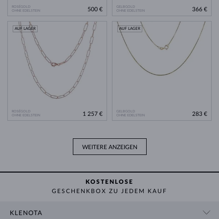
ROSÉGOLD
GELBGOLD
500 €
366 €
OHNE EDELSTEIN
OHNE EDELSTEIN
AUF LAGER
AUF LAGER
ROSÉGOLD
GELBGOLD
1 257 €
283 €
OHNE EDELSTEIN
OHNE EDELSTEIN
WEITERE ANZEIGEN
KOSTENLOSE
GESCHENKBOX ZU JEDEM KAUF
KLENOTA