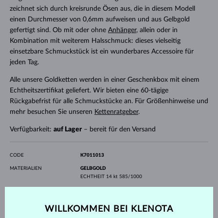
zeichnet sich durch kreisrunde Ösen aus, die in diesem Modell
einen Durchmesser von 0,6mm aufweisen und aus Gelbgold
gefertigt sind. Ob mit oder ohne
Anhänger
, allein oder in
Kombination mit weiterem Halsschmuck: dieses vielseitig
einsetzbare Schmuckstück ist ein wunderbares Accessoire für
jeden Tag.
Alle unsere Goldketten werden in einer Geschenkbox mit einem
Echtheitszertifikat geliefert. Wir bieten eine 60-tägige
Rückgabefrist für alle Schmuckstücke an. Für Größenhinweise und
mehr besuchen Sie unseren
Kettenratgeber
.
Verfügbarkeit:
auf Lager
– bereit für den Versand
CODE
K7011013
MATERIALIEN
GELBGOLD
ECHTHEIT
14 kt 585/1000
EDELSTEINE
OHNE EDELSTEIN
LÄNGE
420 mm
WILLKOMMEN BEI KLENOTA
GEWICHT
1.10 g