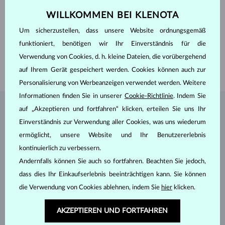
MATERIALIEN
ROSÉGOLD
ECHTHEIT
14 kt 585/1000
WILLKOMMEN BEI KLENOTA
EDELSTEINE
OHNE EDELSTEIN
Um sicherzustellen, dass unsere Website ordnungsgemäß
BREITE
0.55 mm
funktioniert, benötigen wir Ihr Einverständnis für die
LÄNGE
380.00 mm
Verwendung von Cookies, d. h. kleine Dateien, die vorübergehend
GEWICHT
0.80 g
auf Ihrem Gerät gespeichert werden. Cookies können auch zur
Personalisierung von Werbeanzeigen verwendet werden. Weitere
Informationen finden Sie in unserer
Cookie-Richtlinie
. Indem Sie
auf „Akzeptieren und fortfahren“ klicken, erteilen Sie uns Ihr
SCHMUCK AUS DEM
KLENOTA ATELIER
Einverständnis zur Verwendung aller Cookies, was uns wiederum
ermöglicht, unsere Website und Ihr Benutzererlebnis
kontinuierlich zu verbessern.
Andernfalls können Sie auch so fortfahren. Beachten Sie jedoch,
dass dies Ihr Einkaufserlebnis beeinträchtigen kann. Sie können
die Verwendung von Cookies ablehnen, indem Sie
hier
klicken.
AKZEPTIEREN UND FORTFAHREN