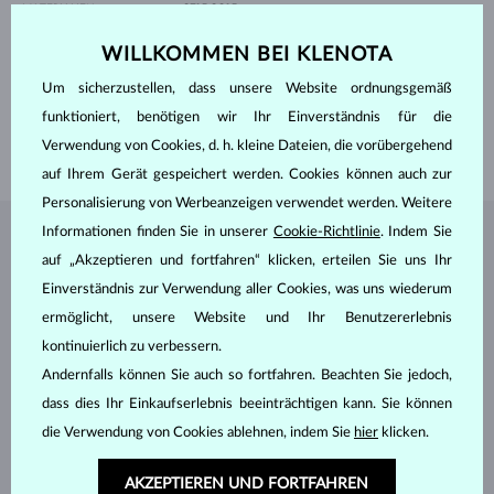
MATERIALIEN
GELBGOLD
ECHTHEIT
14 kt 585/1000
WILLKOMMEN BEI KLENOTA
EDELSTEINE
OHNE EDELSTEIN
HÖHE
32.8 mm
Um sicherzustellen, dass unsere Website ordnungsgemäß
funktioniert, benötigen wir Ihr Einverständnis für die
LÄNGE
500 mm
Verwendung von Cookies, d. h. kleine Dateien, die vorübergehend
GEWICHT
2.15 g
auf Ihrem Gerät gespeichert werden. Cookies können auch zur
Personalisierung von Werbeanzeigen verwendet werden. Weitere
Informationen finden Sie in unserer
Cookie-Richtlinie
. Indem Sie
SCHMUCK AUS DEM
KLENOTA ATELIER
auf „Akzeptieren und fortfahren“ klicken, erteilen Sie uns Ihr
Einverständnis zur Verwendung aller Cookies, was uns wiederum
ermöglicht, unsere Website und Ihr Benutzererlebnis
kontinuierlich zu verbessern.
Andernfalls können Sie auch so fortfahren. Beachten Sie jedoch,
dass dies Ihr Einkaufserlebnis beeinträchtigen kann. Sie können
die Verwendung von Cookies ablehnen, indem Sie
hier
klicken.
AKZEPTIEREN UND FORTFAHREN