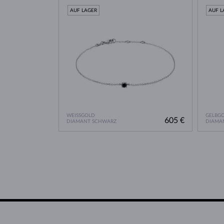
AUF LAGER
AUF L
WEISSGOLD
GELBG
605 €
DIAMANT SCHWARZ
DIAMA