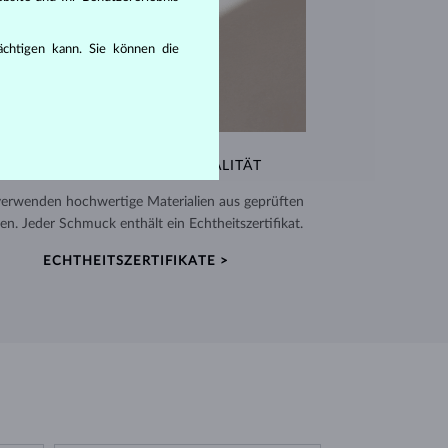
rächtigen kann. Sie können die
AUSSERGEWÖHNLICHE QUALITÄT
verwenden hochwertige Materialien aus geprüften
en. Jeder Schmuck enthält ein Echtheitszertifikat.
ECHTHEITSZERTIFIKATE >