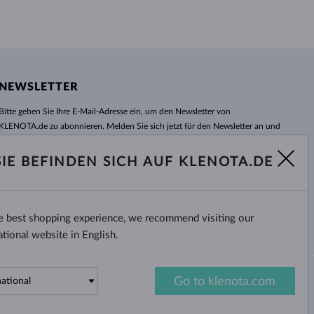
NEWSLETTER
Bitte geben Sie Ihre E-Mail-Adresse ein, um den Newsletter von
KLENOTA.de zu abonnieren. Melden Sie sich jetzt für den Newsletter an und
bleiben Sie auch in Zukunft informiert. So verpassen Sie keine Neuheit und
kein Sonderangebot mehr!
SIE BEFINDEN SICH AUF KLENOTA.DE
ABONNIEREN
he best shopping experience, we recommend visiting our
Ja, ich möchte interessante
Neuigkeiten per E-Mail erhalten.
ational website in English.
Go to klenota.com