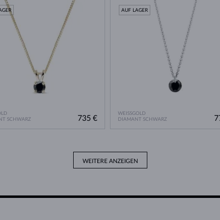
AGER
AUF LAGER
OLD
WEISSGOLD
735 €
7
NT SCHWARZ
DIAMANT SCHWARZ
WEITERE ANZEIGEN