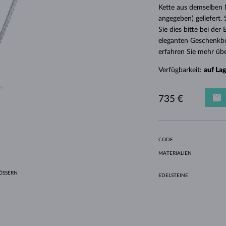
HALO-DESIGN
ORIGINELLE SETS
AMETHYSTE
EINZELOHRRINGE
EDELSTEINE
SÜSSWASSERPERLEN
LÜNETTENFASSUNG
FÜR DIE MUTTER
WEISSGOLD
MORGANITE
TOPASE
RUBINE
GESCHENKIDEEN
Kette aus demselben M
angegeben) geliefert.
GELBGOLD
MAGNETISCHE HALSKETTEN
ROSÉGOLD
Sie dies bitte bei de
ROSÉGOLD
GRAVIERBARER SCHMUCK
eleganten Geschenkbo
erfahren Sie mehr übe
LETNÍ VRSTVENÍ
Verfügbarkeit:
auf La
735 €
CODE
MATERIALIEN
SSERN
EDELSTEINE