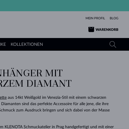
MEIN PROFIL
BLOG
WARENKORB
NKE
KOLLEKTIONEN
HÄNGER MIT
GELBGOLD
TANSANITE
TURMALINE
SAPHIRE
RZEM DIAMANT
ROSÉGOLD
TOPASE
MOLDAVITE
SMARAGDE
TURMALINE
MINERALKETTEN
MOLDAVITE
ette
aus 14kt Weißgold im Venezia-Stil mit einem schwarzen
ARMBÄNDER
KOLLEKTIONEN
SCHENKEN
RICHTIGEN
ANGEBOT
KLENOTA
SIMPLEN
PERLEN
SCHÖN
LIEBE
iamanten sind das perfekte Accessoire für alle jene, die ihre
MOLDAVITE
PERLEN ANHÄNGER
MINERALIEN
 Schmuck zum Ausdruck bringen und sich dabei von der Masse
BABY-OHRRINGE
WEISSGOLD
HOCHZEITSSCHMUCK
DINGE
HOCHZEITSOHRRINGE
GELBGOLD
GELBGOLD
DURCHSEHEN
DURCHSEHEN
DURCHSEHEN
DURCHSEHEN
DURCHSEHEN
DURCHSEHEN
DURCHSEHEN
DURCHSEHEN
DURCHSEHEN
 im KLENOTA Schmuckatelier in Prag handgefertigt und mit einer