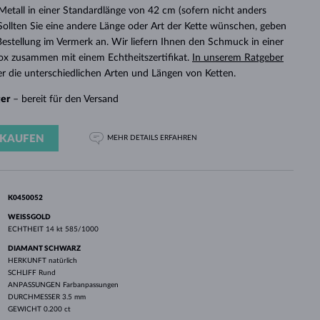
WEISSGOLD
ROSÉGOLD
WEISSGOLD
etall in einer Standardlänge von 42 cm (sofern nicht anders
DURCHSEHEN
 Sollten Sie eine andere Länge oder Art der Kette wünschen, geben
r Bestellung im Vermerk an. Wir liefern Ihnen den Schmuck in einer
x zusammen mit einem Echtheitszertifikat.
In unserem Ratgeber
r die unterschiedlichen Arten und Längen von Ketten.
ger
– bereit für den Versand
KAUFEN
MEHR DETAILS
ERFAHREN
K0450052
WEISSGOLD
ECHTHEIT
14 kt 585/1000
DIAMANT SCHWARZ
HERKUNFT
natürlich
SCHLIFF
Rund
ANPASSUNGEN
Farbanpassungen
DURCHMESSER
3.5 mm
GEWICHT
0.200 ct