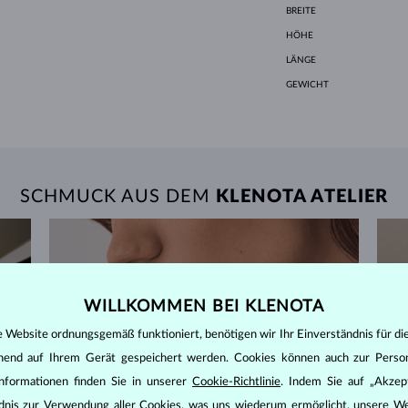
BREITE
HÖHE
LÄNGE
GEWICHT
SCHMUCK AUS DEM
KLENOTA ATELIER
WILLKOMMEN BEI KLENOTA
e Website ordnungsgemäß funktioniert, benötigen wir Ihr Einverständnis für di
ehend auf Ihrem Gerät gespeichert werden. Cookies können auch zur Perso
nformationen finden Sie in unserer
Cookie-Richtlinie
. Indem Sie auf „Akzept
ändnis zur Verwendung aller Cookies, was uns wiederum ermöglicht, unsere We