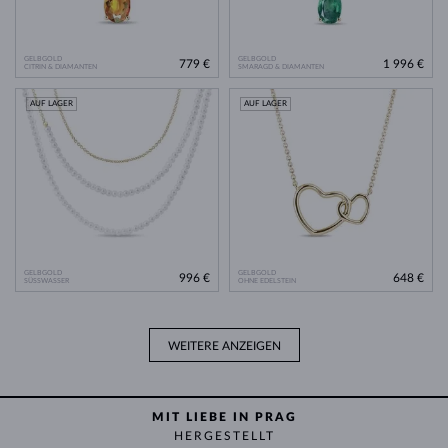
GELBGOLD
GELBGOLD
779 €
1 996 €
CITRIN & DIAMANTEN
SMARAGD & DIAMANTEN
AUF LAGER
AUF LAGER
GELBGOLD
GELBGOLD
996 €
648 €
SÜSSWASSER
OHNE EDELSTEIN
WEITERE ANZEIGEN
MIT LIEBE IN PRAG
HERGESTELLT