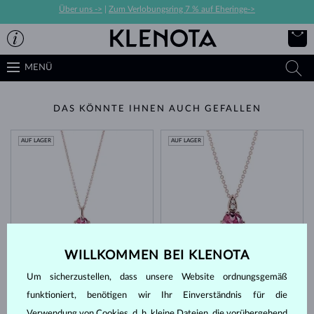
Über uns ->
|
Zum Verlobungsring 7 % auf Eheringe->
MENÜ
DAS KÖNNTE IHNEN AUCH GEFALLEN
AUF LAGER
AUF LAGER
WILLKOMMEN BEI KLENOTA
ROSÉGOLD
ROSÉGOLD
431 €
1 300 €
ROSA TURMALIN
ROSA TURMALIN & DIAMANTEN
Um sicherzustellen, dass unsere Website ordnungsgemäß
AUF LAGER
AUF LAGER
funktioniert, benötigen wir Ihr Einverständnis für die
Verwendung von Cookies, d. h. kleine Dateien, die vorübergehend