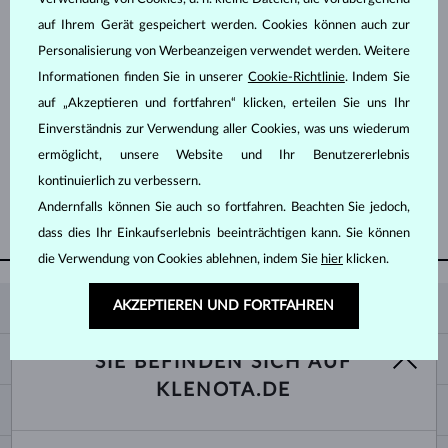
auf Ihrem Gerät gespeichert werden. Cookies können auch zur
Personalisierung von Werbeanzeigen verwendet werden. Weitere
Informationen finden Sie in unserer
Cookie-Richtlinie
. Indem Sie
auf „Akzeptieren und fortfahren“ klicken, erteilen Sie uns Ihr
Einverständnis zur Verwendung aller Cookies, was uns wiederum
ROSÉGOLD
WEISSGOLD
692 €
692 €
ROSA TURMALIN
ROSA TURMALIN
ermöglicht, unsere Website und Ihr Benutzererlebnis
kontinuierlich zu verbessern.
Andernfalls können Sie auch so fortfahren. Beachten Sie jedoch,
WEITERE ANZEIGEN
dass dies Ihr Einkaufserlebnis beeinträchtigen kann. Sie können
die Verwendung von Cookies ablehnen, indem Sie
hier
klicken.
AKZEPTIEREN UND FORTFAHREN
KLENOTA
KONTAKTINFORMATIONEN
EINKAUF
SIE BEFINDEN SICH AUF
SHOWROOM
KLENOTA.DE
ZAHLUNG UND VERSAND
ÜBER UNS
SCHMUCK
RÜCKGABE UND UMTAUSCH
PRESSE
RINGGRÖSSEN UND ANPASSUNGEN