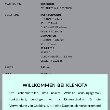
MATERIALIEN
ROSÉGOLD
ECHTHEIT
14 kt 585/1000
EDELSTEINE
ROSA TURMALIN
HERKUNFT
natürlich
SCHLIFF
Rund
DURCHMESSER
6.0 mm
GEWICHT
0.800 ct
DIAMANTEN
HERKUNFT
natürlich
SCHLIFF
rund
REINHEIT
SI
FARBE
G
DURCHMESSER
1.1-1.5 mm
GEWICHT
0.021 ct
BREITE
7.40 mm
HÖHE
12.00 mm
LÄNGE
420.00 mm
WILLKOMMEN BEI KLENOTA
GEWICHT
2.10 g
Um sicherzustellen, dass unsere Website ordnungsgemäß
funktioniert, benötigen wir Ihr Einverständnis für die
Verwendung von Cookies, d. h. kleine Dateien, die vorübergehend