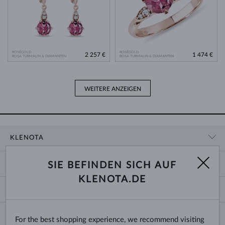
ROSÉGOLD
ROSÉGOLD
2 257 €
1 474 €
ROSA TURMALIN & DIAMANTEN
ROSA TURMALIN & DIAMANTEN
WEITERE ANZEIGEN
KLENOTA
KONTAKTINFORMATIONEN
EINKAUF
SIE BEFINDEN SICH AUF
SHOWROOM
KLENOTA.DE
ZAHLUNG UND VERSAND
ÜBER UNS
SCHMUCK
RÜCKGABE UND UMTAUSCH
PRESSE
RINGGRÖSSEN UND ANPASSUNGEN
REKLAMATION
IMPRESSUM
CHANGE COUNTRY
For the best shopping experience, we recommend visiting
KETTENGRÖSSEN UND -ARTEN
TRAURINGE AUSWÄHLEN
BLOG