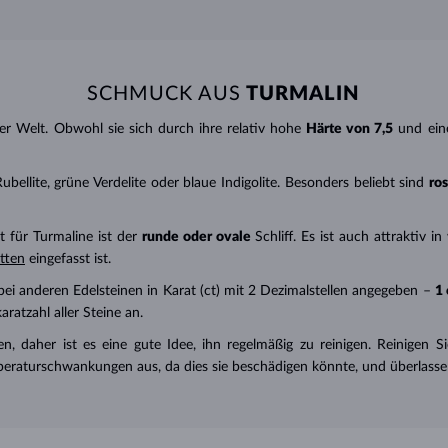
SCHMUCK AUS
TURMALIN
der Welt. Obwohl sie sich durch ihre relativ hohe
Härte von 7,5
und ein
ubellite, grüne Verdelite oder blaue Indigolite. Besonders beliebt sind
ro
 für Turmaline ist der
runde oder ovale
Schliff. Es ist auch attraktiv i
tten
eingefasst ist.
ei anderen Edelsteinen in Karat (ct) mit 2 Dezimalstellen angegeben –
1 
tzahl aller Steine ​​an.
n, daher ist es eine gute Idee, ihn
regelmäßig
zu reinigen. Reinigen 
emperaturschwankungen aus, da dies sie beschädigen könnte, und überlass