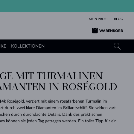
MEIN PROFIL
BLOG
WARENKORB
NKE
KOLLEKTIONEN
GE MIT TURMALINEN
GELBGOLD
TANSANITE
TURMALINE
SAPHIRE
AMANTEN IN ROSÉGOLD
ROSÉGOLD
TOPASE
MOLDAVITE
SMARAGDE
TURMALINE
MINERALKETTEN
MOLDAVITE
14k Roségold, verziert mit einem rosafarbenen Turmalin im
ARMBÄNDER
KOLLEKTIONEN
SCHENKEN
RICHTIGEN
ANGEBOT
KLENOTA
SIMPLEN
PERLEN
SCHÖN
LIEBE
t durch zwei klare Diamanten im Brillantschliff. Sie wirken zart
MOLDAVITE
PERLEN ANHÄNGER
MINERALIEN
echen durch durchdachte Details. Dank des praktischen
BABY-OHRRINGE
WEISSGOLD
HOCHZEITSSCHMUCK
DINGE
s können sie jeden Tag getragen werden. Ein toller Tipp für ein
HOCHZEITSOHRRINGE
GELBGOLD
GELBGOLD
DURCHSEHEN
DURCHSEHEN
DURCHSEHEN
DURCHSEHEN
DURCHSEHEN
DURCHSEHEN
DURCHSEHEN
DURCHSEHEN
DURCHSEHEN