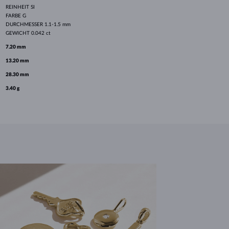
REINHEIT
SI
FARBE
G
DURCHMESSER
1.1-1.5 mm
GEWICHT
0.042 ct
7.20 mm
13.20 mm
28.30 mm
3.40 g