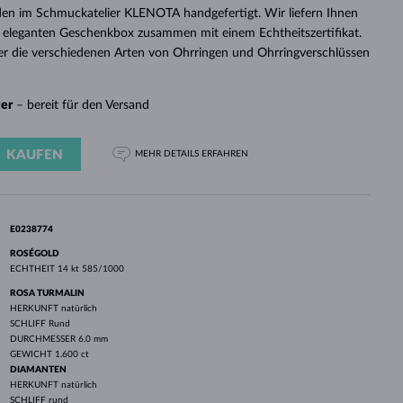
WEISSGOLD
ROSÉGOLD
WEISSGOLD
en im Schmuckatelier KLENOTA handgefertigt. Wir liefern Ihnen
DURCHSEHEN
 eleganten Geschenkbox zusammen mit einem Echtheitszertifikat.
er die verschiedenen Arten von Ohrringen und Ohrringverschlüssen
ger
– bereit für den Versand
KAUFEN
MEHR DETAILS
ERFAHREN
E0238774
ROSÉGOLD
ECHTHEIT
14 kt 585/1000
ROSA TURMALIN
HERKUNFT
natürlich
SCHLIFF
Rund
DURCHMESSER
6.0 mm
GEWICHT
1.600 ct
DIAMANTEN
HERKUNFT
natürlich
SCHLIFF
rund