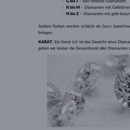
G bis J
– fast farblose Diamanten;
K bis M
– Diamanten mit Gelbtöne
N bis Z
– Diamanten mit gelb-brau
fancy
Andere Farben werden schlicht als
bezeichn
bringen.
KARAT
: Ein Karat (ct) ist das Gewicht eines Diama
geben wir immer die Gesamtkarat aller Diamanten 