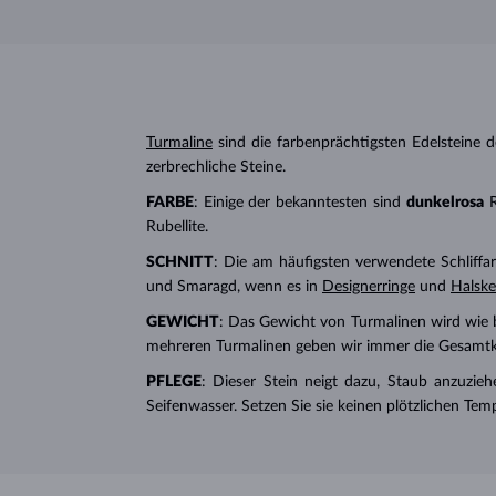
Turmaline
sind die farbenprächtigsten Edelsteine ​​
zerbrechliche Steine.
FARBE
: Einige der bekanntesten sind
dunkelrosa
R
Rubellite.
SCHNITT
: Die am häufigsten verwendete Schliffart
und Smaragd, wenn es in
Designerringe
und
Halske
GEWICHT
: Das Gewicht von Turmalinen wird wie b
mehreren Turmalinen geben wir immer die Gesamtkara
PFLEGE
: Dieser Stein neigt dazu, Staub anzuziehe
Seifenwasser. Setzen Sie sie keinen plötzlichen T