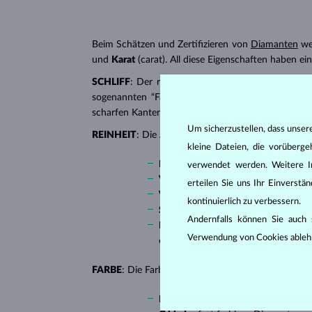
Beim Schätzen und Zertifizieren von
Diamanten
wer
und
Karat
(carat). All diese Eigenschaften haben e
SCHLIFF
: Der richtige Schliff verleiht dem Diaman
sogenannten “Fantasieschliffen”, in die ein Diaman
scharfen Kanten, besonders beliebt bei
Verlobungsr
Um sicherzustellen, dass unser
REINHEIT
: Die Anzahl, Größe und Verteilung soge
kleine Dateien, die vorüberg
IF
(Internally Flawless) – absolut 
verwendet werden. Weitere I
VVS 1, VVS 2
(Very Very Slightly I
erteilen Sie uns Ihr Einverst
VS 1, VS 2
(Very Slightly Included)
kontinuierlich zu verbessern.
SI 1, SI 2
(Slightly Included) – Diam
Andernfalls können Sie auch s
I1, I2, I3
(Included), in Tschechien a
Verwendung von Cookies ableh
erkennbar sind.
FARBE
: Die Farbe von weißen bis gelben Diamanten
D bis F
– farblose Diamanten;