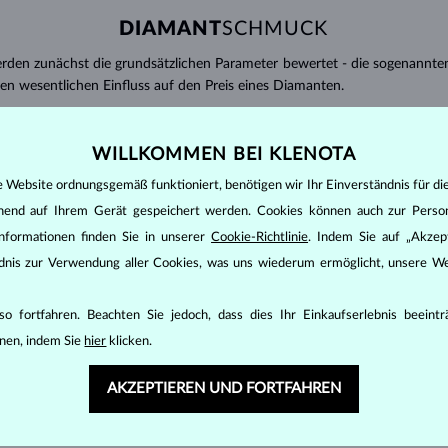
DIAMANT
SCHMUCK
den zunächst die grundsätzlichen Parameter bewertet - die sogenannte
inen wesentlichen Einfluss auf den Preis eines Diamanten.
ten seinen strahlenden Glanz. Der beliebteste Schliff ein Rundschliff, d
t gebracht werden kann, z.B. Marquise, Baguette, Herz, Tropfen, Oval ode
WILLKOMMEN BEI KLENOTA
ingen
).
e Website ordnungsgemäß funktioniert, benötigen wir Ihr Einverständnis für di
nannter “Einschlüsse” oder innerer Unreinheiten eines Diamanten bestimm
ehend auf Ihrem Gerät gespeichert werden. Cookies können auch zur Perso
transparente Diamanten ohne Einschlüsse,
nformationen finden Sie in unserer
Cookie-Richtlinie
. Indem Sie auf „Akzept
ncluded) – Diamanten mit sehr kleinen Einschlüssen,
ändnis zur Verwendung aller Cookies, was uns wiederum ermöglicht, unsere We
 – Diamanten mit kleinen Einschlüssen,
anten mit Einschlüssen, die nur mit einer Lupe zu erkennen sind,
o fortfahren. Beachten Sie jedoch, dass dies Ihr Einkaufserlebnis beeint
uch mit
P
gekennzeichnet – Diamanten mit mittleren oder größeren Einsc
nen, indem Sie
hier
klicken.
 wird nach einer internationalen Skala evaluiert:
AKZEPTIEREN UND FORTFAHREN