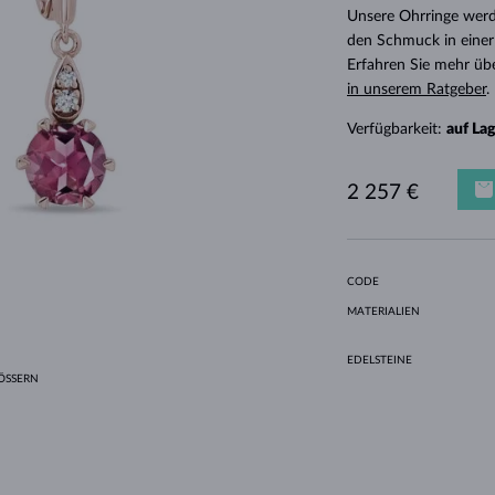
HALO-DESIGN
ORIGINELLE SETS
AMETHYSTE
EINZELOHRRINGE
EDELSTEINE
SÜSSWASSERPERLEN
LÜNETTENFASSUNG
FÜR DIE MUTTER
WEISSGOLD
MORGANITE
TOPASE
RUBINE
GESCHENKIDEEN
Unsere Ohrringe werd
den Schmuck in einer
GELBGOLD
MAGNETISCHE HALSKETTEN
ROSÉGOLD
Erfahren Sie mehr üb
ROSÉGOLD
GRAVIERBARER SCHMUCK
in unserem Ratgeber
.
LETNÍ VRSTVENÍ
Verfügbarkeit:
auf La
2 257 €
CODE
MATERIALIEN
EDELSTEINE
SSERN