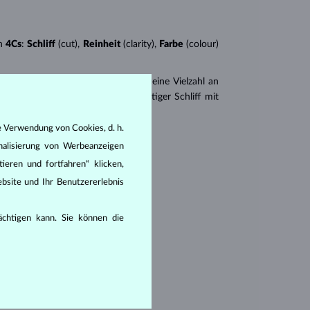
n
4Cs
:
Schliff
(cut),
Reinheit
(clarity),
Farbe
(colour)
er
Brillantschliff
. Es gibt aber auch eine Vielzahl an
r Princess (ein drei- oder vierseitiger Schliff mit
e Verwendung von Cookies, d. h.
en seine Reinheit:
nalisierung von Werbeanzeigen
ieren und fortfahren“ klicken,
bsite und Ihr Benutzererlebnis
rächtigen kann. Sie können die
hlüssen, die mit dem bloßen Auge