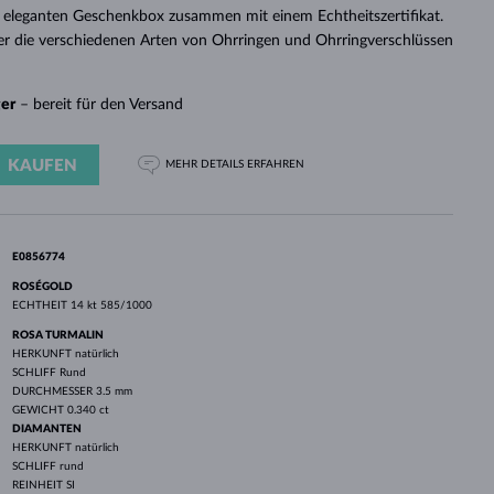
WEISSGOLD
ROSÉGOLD
WEISSGOLD
 eleganten Geschenkbox zusammen mit einem Echtheitszertifikat.
DURCHSEHEN
er die verschiedenen Arten von Ohrringen und Ohrringverschlüssen
ger
– bereit für den Versand
KAUFEN
MEHR DETAILS
ERFAHREN
E0856774
ROSÉGOLD
ECHTHEIT
14 kt 585/1000
ROSA TURMALIN
HERKUNFT
natürlich
SCHLIFF
Rund
DURCHMESSER
3.5 mm
GEWICHT
0.340 ct
DIAMANTEN
HERKUNFT
natürlich
SCHLIFF
rund
REINHEIT
SI