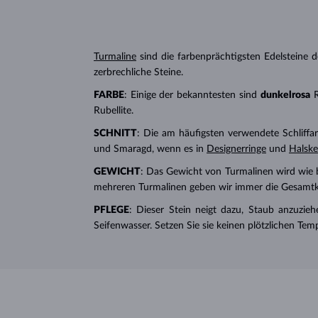
Turmaline
sind die farbenprächtigsten Edelsteine ​​
zerbrechliche Steine.
FARBE
: Einige der bekanntesten sind
dunkelrosa
R
Rubellite.
SCHNITT
: Die am häufigsten verwendete Schliffart
und Smaragd, wenn es in
Designerringe
und
Halske
GEWICHT
: Das Gewicht von Turmalinen wird wie b
mehreren Turmalinen geben wir immer die Gesamtkara
PFLEGE
: Dieser Stein neigt dazu, Staub anzuziehe
Seifenwasser. Setzen Sie sie keinen plötzlichen T