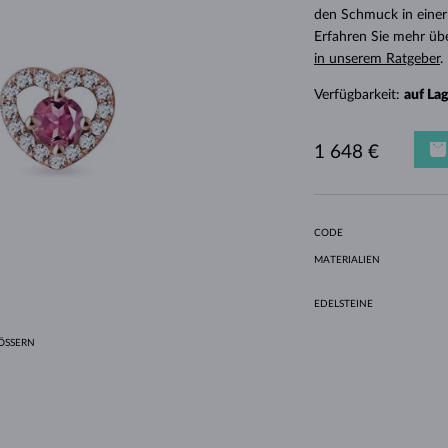
HALO-DESIGN
ORIGINELLE SETS
AMETHYSTE
EINZELOHRRINGE
EDELSTEINE
SÜSSWASSERPERLEN
LÜNETTENFASSUNG
FÜR DIE MUTTER
WEISSGOLD
MORGANITE
TOPASE
RUBINE
GESCHENKIDEEN
den Schmuck in einer
Erfahren Sie mehr üb
GELBGOLD
MAGNETISCHE HALSKETTEN
ROSÉGOLD
in unserem Ratgeber
.
ROSÉGOLD
GRAVIERBARER SCHMUCK
Verfügbarkeit:
auf La
LETNÍ VRSTVENÍ
1 648 €
CODE
MATERIALIEN
EDELSTEINE
SSERN