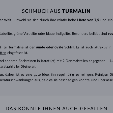
SCHMUCK AUS
TURMALIN
der Welt. Obwohl sie sich durch ihre relativ hohe
Härte von 7,5
und ein
ubellite, grüne Verdelite oder blaue Indigolite. Besonders beliebt sind
ro
 für Turmaline ist der
runde oder ovale
Schliff. Es ist auch attraktiv i
tten
eingefasst ist.
ei anderen Edelsteinen in Karat (ct) mit 2 Dezimalstellen angegeben –
1 
tzahl aller Steine ​​an.
n, daher ist es eine gute Idee, ihn
regelmäßig
zu reinigen. Reinigen 
emperaturschwankungen aus, da dies sie beschädigen könnte, und überlass
DAS KÖNNTE IHNEN AUCH GEFALLEN