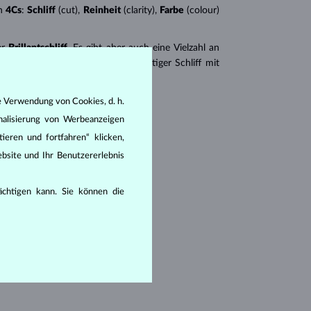
n
4Cs
:
Schliff
(cut),
Reinheit
(clarity),
Farbe
(colour)
er
Brillantschliff
. Es gibt aber auch eine Vielzahl an
r Princess (ein drei- oder vierseitiger Schliff mit
en seine Reinheit:
e Verwendung von Cookies, d. h.
nalisierung von Werbeanzeigen
ieren und fortfahren“ klicken,
bsite und Ihr Benutzererlebnis
hlüssen, die mit dem bloßen Auge
rächtigen kann. Sie können die