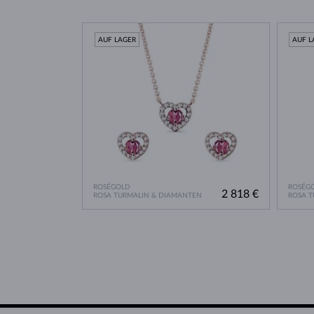
AUF LAGER
AUF L
ROSÉGOLD
ROSÉG
2 818 €
ROSA TURMALIN & DIAMANTEN
ROSA T