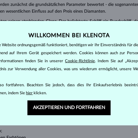
den zunächst die grundsätzlichen Parameter bewertet - die sogenannte
inen wesentlichen Einfluss auf den Preis eines Diamanten.
ten seinen strahlenden Glanz. Der beliebteste Schliff ein Rundschliff, d
t gebracht werden kann, z.B. Marquise, Baguette, Herz, Tropfen, Oval ode
WILLKOMMEN BEI KLENOTA
ingen
).
nannter “Einschlüsse” oder innerer Unreinheiten eines Diamanten bestimm
e Website ordnungsgemäß funktioniert, benötigen wir Ihr Einverständnis für di
ehend auf Ihrem Gerät gespeichert werden. Cookies können auch zur Perso
transparente Diamanten ohne Einschlüsse,
nformationen finden Sie in unserer
Cookie-Richtlinie
. Indem Sie auf „Akzept
ncluded) – Diamanten mit sehr kleinen Einschlüssen,
ändnis zur Verwendung aller Cookies, was uns wiederum ermöglicht, unsere We
 – Diamanten mit kleinen Einschlüssen,
anten mit Einschlüssen, die nur mit einer Lupe zu erkennen sind,
uch mit
P
gekennzeichnet – Diamanten mit mittleren oder größeren Einsc
o fortfahren. Beachten Sie jedoch, dass dies Ihr Einkaufserlebnis beeint
nen, indem Sie
hier
klicken.
 wird nach einer internationalen Skala evaluiert:
AKZEPTIEREN UND FORTFAHREN
n;
nen Farbtönen.