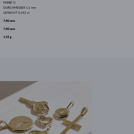
FARBE
G
DURCHMESSER
1.1 mm
GEWICHT
0.192 ct
7.80 mm
7.00 mm
1.55 g