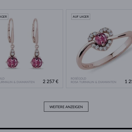
AGER
AUF LAGER
OLD
ROSÉGOLD
2 257 €
1 2
URMALIN & DIAMANTEN
ROSA TURMALIN & DIAMANTEN
WEITERE ANZEIGEN