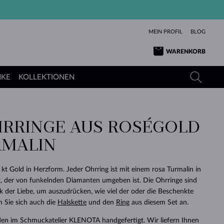
MEIN PROFIL
BLOG
WARENKORB
NKE
KOLLEKTIONEN
RRINGE AUS ROSÉGOLD
GELBGOLD
TANSANITE
TURMALINE
SAPHIRE
RMALIN
ROSÉGOLD
TOPASE
MOLDAVITE
SMARAGDE
TURMALINE
MINERALKETTEN
MOLDAVITE
kt Gold in Herzform. Jeder Ohrring ist mit einem rosa Turmalin in
ARMBÄNDER
KOLLEKTIONEN
SCHENKEN
RICHTIGEN
ANGEBOT
KLENOTA
SIMPLEN
PERLEN
SCHÖN
LIEBE
, der von funkelnden Diamanten umgeben ist. Die Ohrringe sind
MOLDAVITE
PERLEN ANHÄNGER
MINERALIEN
 der Liebe, um auszudrücken, wie viel der oder die Beschenkte
BABY-OHRRINGE
WEISSGOLD
HOCHZEITSSCHMUCK
DINGE
n Sie sich auch die
Halskette
und den
Ring
aus diesem Set an.
HOCHZEITSOHRRINGE
GELBGOLD
GELBGOLD
DURCHSEHEN
DURCHSEHEN
DURCHSEHEN
DURCHSEHEN
DURCHSEHEN
DURCHSEHEN
DURCHSEHEN
DURCHSEHEN
DURCHSEHEN
en im Schmuckatelier KLENOTA handgefertigt. Wir liefern Ihnen