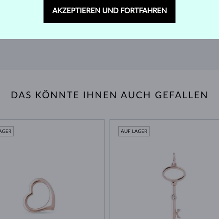
ger
Finden Sie Schmuck, der Sie ein Leben lang begleitet –
Wir 
AKZEPTIEREN UND FORTFAHREN
mit unserem erweiterten Rückgaberecht.
Quell
RÜCKGABE UND UMTAUSCH >
DAS KÖNNTE IHNEN AUCH GEFALLEN
AGER
AUF LAGER