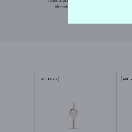
Jedes Stück wird in unserem Atelier in der Pra
Altstadt gefertigt und weltweit versendet.
VERSAND >
AUF LAGER
AUF L