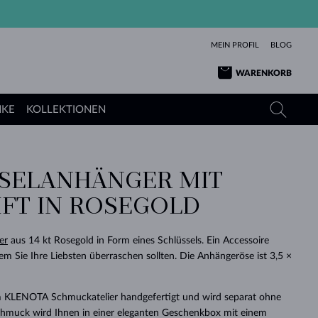
MEIN PROFIL
BLOG
WARENKORB
NKE
KOLLEKTIONEN
SELANHÄNGER MIT
GELBGOLD
TANSANITE
TURMALINE
SAPHIRE
IFT IN ROSEGOLD
ROSÉGOLD
TOPASE
MOLDAVITE
SMARAGDE
TURMALINE
MINERALKETTEN
MOLDAVITE
er
aus 14 kt Rosegold in Form eines Schlüssels. Ein Accessoire
ARMBÄNDER
KOLLEKTIONEN
SCHENKEN
RICHTIGEN
ANGEBOT
KLENOTA
SIMPLEN
PERLEN
SCHÖN
LIEBE
dem Sie Ihre Liebsten überraschen sollten. Die Anhängeröse ist 3,5 ×
MOLDAVITE
PERLEN ANHÄNGER
MINERALIEN
BABY-OHRRINGE
WEISSGOLD
HOCHZEITSSCHMUCK
DINGE
m KLENOTA Schmuckatelier handgefertigt und wird separat ohne
HOCHZEITSOHRRINGE
GELBGOLD
GELBGOLD
DURCHSEHEN
DURCHSEHEN
DURCHSEHEN
DURCHSEHEN
DURCHSEHEN
DURCHSEHEN
DURCHSEHEN
DURCHSEHEN
DURCHSEHEN
Schmuck wird Ihnen in einer eleganten Geschenkbox mit einem