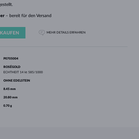
WEISSGOLD
ROSÉGOLD
WEISSGOLD
estellt.
DURCHSEHEN
ger
– bereit für den Versand
KAUFEN
MEHR DETAILS
ERFAHREN
P0705004
ROSÉGOLD
ECHTHEIT
14 kt 585/1000
OHNE EDELSTEIN
8.45 mm
20.80 mm
0.70 g