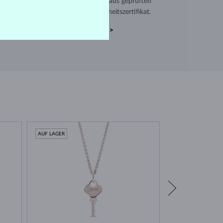
verwenden hochwertige Materialien aus geprüften
en. Jeder Schmuck enthält ein Echtheitszertifikat.
ECHTHEITSZERTIFIKATE >
AUF LAGER
AUF LAGER