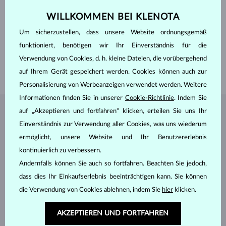
ECHTHEIT
14 kt 585/1000
WILLKOMMEN BEI KLENOTA
EDELSTEINE
OHNE EDELSTEIN
BREITE
6.0 mm
Um sicherzustellen, dass unsere Website ordnungsgemäß
HÖHE
5.3 mm
funktioniert, benötigen wir Ihr Einverständnis für die
LÄNGE
420.00 mm
Verwendung von Cookies, d. h. kleine Dateien, die vorübergehend
GEWICHT
1.40 g
auf Ihrem Gerät gespeichert werden. Cookies können auch zur
Personalisierung von Werbeanzeigen verwendet werden. Weitere
Informationen finden Sie in unserer
Cookie-Richtlinie
. Indem Sie
auf „Akzeptieren und fortfahren“ klicken, erteilen Sie uns Ihr
SCHMUCK AUS DEM
KLENOTA ATELIER
Einverständnis zur Verwendung aller Cookies, was uns wiederum
ermöglicht, unsere Website und Ihr Benutzererlebnis
kontinuierlich zu verbessern.
Andernfalls können Sie auch so fortfahren. Beachten Sie jedoch,
dass dies Ihr Einkaufserlebnis beeinträchtigen kann. Sie können
die Verwendung von Cookies ablehnen, indem Sie
hier
klicken.
AKZEPTIEREN UND FORTFAHREN