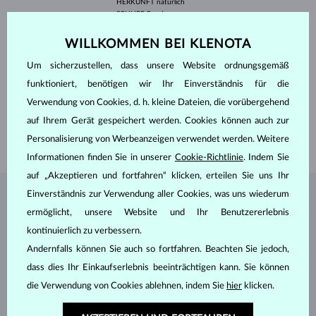
HERKUNFT
natürlich
SCHLIFF
Rund
REINHEIT
SI
ANPASSUNGEN
Farbanpassungen
WILLKOMMEN BEI KLENOTA
DURCHMESSER
3.5 mm
GEWICHT
0.165 ct
Um sicherzustellen, dass unsere Website ordnungsgemäß
BREITE
3.70 mm
funktioniert, benötigen wir Ihr Einverständnis für die
HÖHE
7.20 mm
Verwendung von Cookies, d. h. kleine Dateien, die vorübergehend
LÄNGE
420 mm
auf Ihrem Gerät gespeichert werden. Cookies können auch zur
Personalisierung von Werbeanzeigen verwendet werden. Weitere
GEWICHT
1.30 g
Informationen finden Sie in unserer
Cookie-Richtlinie
. Indem Sie
auf „Akzeptieren und fortfahren“ klicken, erteilen Sie uns Ihr
Einverständnis zur Verwendung aller Cookies, was uns wiederum
SCHMUCK AUS DEM
KLENOTA ATELIER
ermöglicht, unsere Website und Ihr Benutzererlebnis
kontinuierlich zu verbessern.
Andernfalls können Sie auch so fortfahren. Beachten Sie jedoch,
dass dies Ihr Einkaufserlebnis beeinträchtigen kann. Sie können
die Verwendung von Cookies ablehnen, indem Sie
hier
klicken.