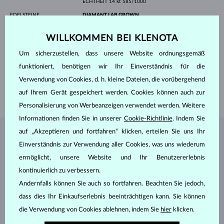
ECHTHEIT
14 kt 585/1000
EDELSTEINE
DIAMANT LAB GROWN
HERKUNFT
Labor
SCHLIFF
Rund
WILLKOMMEN BEI KLENOTA
REINHEIT
VS
FARBE
F
Um sicherzustellen, dass unsere Website ordnungsgemäß
DURCHMESSER
3.6 mm
funktioniert, benötigen wir Ihr Einverständnis für die
GEWICHT
0.170 ct
Verwendung von Cookies, d. h. kleine Dateien, die vorübergehend
LÄNGE
420 mm
auf Ihrem Gerät gespeichert werden. Cookies können auch zur
GEWICHT
1.20 g
Personalisierung von Werbeanzeigen verwendet werden. Weitere
Informationen finden Sie in unserer
Cookie-Richtlinie
. Indem Sie
auf „Akzeptieren und fortfahren“ klicken, erteilen Sie uns Ihr
SCHMUCK AUS DEM
KLENOTA ATELIER
Einverständnis zur Verwendung aller Cookies, was uns wiederum
ermöglicht, unsere Website und Ihr Benutzererlebnis
kontinuierlich zu verbessern.
Andernfalls können Sie auch so fortfahren. Beachten Sie jedoch,
dass dies Ihr Einkaufserlebnis beeinträchtigen kann. Sie können
die Verwendung von Cookies ablehnen, indem Sie
hier
klicken.