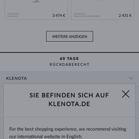
GELBGOLD
GELBGOLD
3 474 €
2 431 €
DIAMANT
DIAMANT & DIAMANTEN
WEITERE ANZEIGEN
60 TAGE
RÜCKGABERECHT
KLENOTA
KONTAKTINFORMATIONEN
EINKAUF
SIE BEFINDEN SICH AUF
SHOWROOM
KLENOTA.DE
ZAHLUNG UND VERSAND
ÜBER UNS
SCHMUCK
RÜCKGABE UND UMTAUSCH
PRESSE
RINGGRÖSSEN UND ANPASSUNGEN
REKLAMATION
IMPRESSUM
CHANGE COUNTRY
For the best shopping experience, we recommend visiting
KETTENGRÖSSEN UND -ARTEN
TRAURINGE AUSWÄHLEN
BLOG
our international website in English.
ARMBANDGRÖSSEN
ECHTHEITSZERTIFIKATE