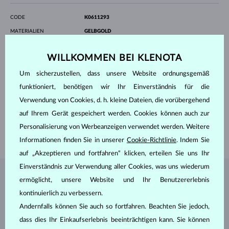
CODE
K0611293
MATERIALIEN
GELBGOLD
ECHTHEIT
14 kt 585/1000
EDELSTEINE
DIAMANT LAB GROWN
WILLKOMMEN BEI KLENOTA
HERKUNFT
Labor
SCHLIFF
Rund
Um sicherzustellen, dass unsere Website ordnungsgemäß
REINHEIT
VS
funktioniert, benötigen wir Ihr Einverständnis für die
FARBE
F
DURCHMESSER
6.3 mm
Verwendung von Cookies, d. h. kleine Dateien, die vorübergehend
GEWICHT
1.000 ct
auf Ihrem Gerät gespeichert werden. Cookies können auch zur
LÄNGE
420.00 mm
Personalisierung von Werbeanzeigen verwendet werden. Weitere
GEWICHT
2.50 g
Informationen finden Sie in unserer
Cookie-Richtlinie
. Indem Sie
auf „Akzeptieren und fortfahren“ klicken, erteilen Sie uns Ihr
Einverständnis zur Verwendung aller Cookies, was uns wiederum
SCHMUCK AUS DEM
KLENOTA ATELIER
ermöglicht, unsere Website und Ihr Benutzererlebnis
kontinuierlich zu verbessern.
Andernfalls können Sie auch so fortfahren. Beachten Sie jedoch,
dass dies Ihr Einkaufserlebnis beeinträchtigen kann. Sie können