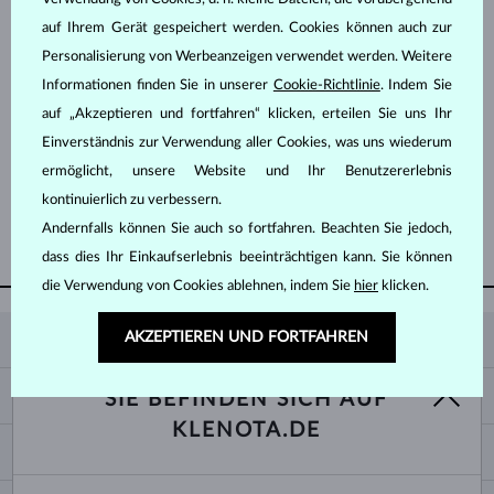
auf Ihrem Gerät gespeichert werden. Cookies können auch zur
Personalisierung von Werbeanzeigen verwendet werden. Weitere
Informationen finden Sie in unserer
Cookie-Richtlinie
. Indem Sie
auf „Akzeptieren und fortfahren“ klicken, erteilen Sie uns Ihr
Einverständnis zur Verwendung aller Cookies, was uns wiederum
ROSÉGOLD
ROSÉGOLD
692 €
431 €
ROSA TURMALIN
ROSA TURMALIN
ermöglicht, unsere Website und Ihr Benutzererlebnis
kontinuierlich zu verbessern.
Andernfalls können Sie auch so fortfahren. Beachten Sie jedoch,
WEITERE ANZEIGEN
dass dies Ihr Einkaufserlebnis beeinträchtigen kann. Sie können
die Verwendung von Cookies ablehnen, indem Sie
hier
klicken.
AKZEPTIEREN UND FORTFAHREN
KLENOTA
KONTAKTINFORMATIONEN
EINKAUF
SIE BEFINDEN SICH AUF
SHOWROOM
KLENOTA.DE
ZAHLUNG UND VERSAND
ÜBER UNS
SCHMUCK
RÜCKGABE UND UMTAUSCH
PRESSE
RINGGRÖSSEN UND ANPASSUNGEN