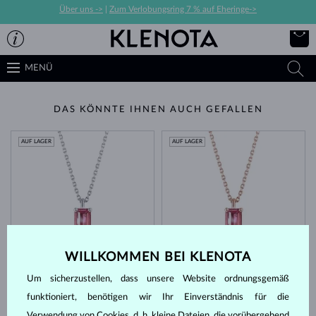
Über uns ->
|
Zum Verlobungsring 7 % auf Eheringe->
MENÜ
DAS KÖNNTE IHNEN AUCH GEFALLEN
AUF LAGER
AUF LAGER
WILLKOMMEN BEI KLENOTA
WEISSGOLD
ROSÉGOLD
953 €
953 €
ROSA TURMALIN
ROSA TURMALIN
Um sicherzustellen, dass unsere Website ordnungsgemäß
AUF LAGER
AUF LAGER
funktioniert, benötigen wir Ihr Einverständnis für die
Verwendung von Cookies, d. h. kleine Dateien, die vorübergehend