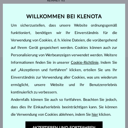
REINHEIT
VS
FARBE
F
BREITE
4.0 mm
HÖHE
6.0 mm
WILLKOMMEN BEI KLENOTA
GEWICHT
1.340 ct
Um sicherzustellen, dass unsere Website ordnungsgemäß
BREITE
5.20 mm
funktioniert, benötigen wir Ihr Einverständnis für die
HÖHE
7.15 mm
Verwendung von Cookies, d. h. kleine Dateien, die vorübergehend
GEWICHT
1.30 g
auf Ihrem Gerät gespeichert werden. Cookies können auch zur
Personalisierung von Werbeanzeigen verwendet werden. Weitere
Informationen finden Sie in unserer
Cookie-Richtlinie
. Indem Sie
SCHMUCK AUS DEM
KLENOTA ATELIER
auf „Akzeptieren und fortfahren“ klicken, erteilen Sie uns Ihr
Einverständnis zur Verwendung aller Cookies, was uns wiederum
ermöglicht, unsere Website und Ihr Benutzererlebnis
kontinuierlich zu verbessern.
Andernfalls können Sie auch so fortfahren. Beachten Sie jedoch,
dass dies Ihr Einkaufserlebnis beeinträchtigen kann. Sie können
die Verwendung von Cookies ablehnen, indem Sie
hier
klicken.