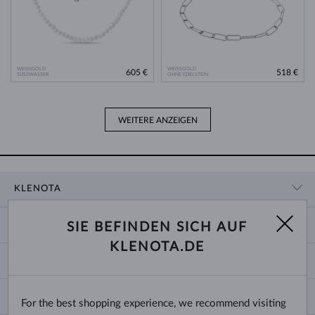
WEISSGOLD
WEISSGOLD
605 €
518 €
SÜSSWASSER
OHNE EDELSTEIN
WEITERE ANZEIGEN
KLENOTA
KONTAKTINFORMATIONEN
EINKAUF
SIE BEFINDEN SICH AUF
SHOWROOM
KLENOTA.DE
ZAHLUNG UND VERSAND
ÜBER UNS
SCHMUCK
RÜCKGABE UND UMTAUSCH
PRESSE
RINGGRÖSSEN UND ANPASSUNGEN
REKLAMATION
IMPRESSUM
CHANGE COUNTRY
For the best shopping experience, we recommend visiting
KETTENGRÖSSEN UND -ARTEN
TRAURINGE AUSWÄHLEN
BLOG