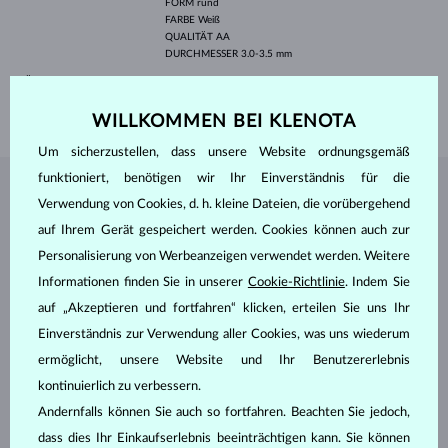
FORM
rund
FARBE
Weiß
QUALITÄT
AA
DURCHMESSER
3.0-3.5 mm
LÄNGE
180.00 mm
GEWICHT
1.20 g
WILLKOMMEN BEI KLENOTA
Um sicherzustellen, dass unsere Website ordnungsgemäß
funktioniert, benötigen wir Ihr Einverständnis für die
SCHMUCK AUS DEM
KLENOTA ATELIER
Verwendung von Cookies, d. h. kleine Dateien, die vorübergehend
auf Ihrem Gerät gespeichert werden. Cookies können auch zur
Personalisierung von Werbeanzeigen verwendet werden. Weitere
Informationen finden Sie in unserer
Cookie-Richtlinie
. Indem Sie
auf „Akzeptieren und fortfahren“ klicken, erteilen Sie uns Ihr
Einverständnis zur Verwendung aller Cookies, was uns wiederum
ermöglicht, unsere Website und Ihr Benutzererlebnis
kontinuierlich zu verbessern.
Andernfalls können Sie auch so fortfahren. Beachten Sie jedoch,
dass dies Ihr Einkaufserlebnis beeinträchtigen kann. Sie können