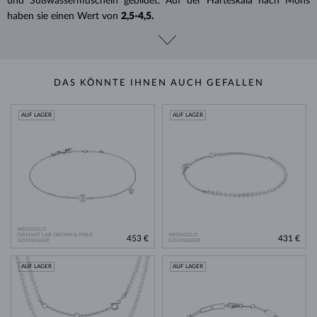
und Süßwassermuscheln gebildet. Auf der Härteskala nach Mohs
haben sie einen Wert von
2,5-4,5.
DAS KÖNNTE IHNEN AUCH GEFALLEN
AUF LAGER
AUF LAGER
WEISSGOLD
DIAMANT LAB GROWN & PERLE
WEISSGOLD
453 €
431 €
SÜSSWASSER
SÜSSWASSER
AUF LAGER
AUF LAGER