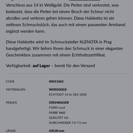
Verschluss aus 14 kt Weißgold. Die Perlen sind verknotet, was
bedeutet, dass die Perlen bei einem Bruch der Schnur nicht
abrollen und verloren gehen können. Diese Halskette ist ein
zeitloses Schmuckstück, das auch mit einem passenden Armband
ergänzt werden kann.
Diese Halskette wird im Schmuckatelier KLENOTA in Prag
handgefertigt. Wir liefern Ihnen den Schmuck in einer eleganten
Geschenkbox zusammen mit einem Echtheitszertifikat.
Verfügbarkeit:
auf Lager
– bereit für den Versand
CODE
K0011062
MATERIALIEN
WEISSGOLD
ECHTHEIT
14 kt 585/1000
PERLEN
SÜSSWASSER
FORM
rund
FARBE
Weiß
QUALITÄT
AA
DURCHMESSER
7.0-7.5 mm
LÄNGE
430.00 mm