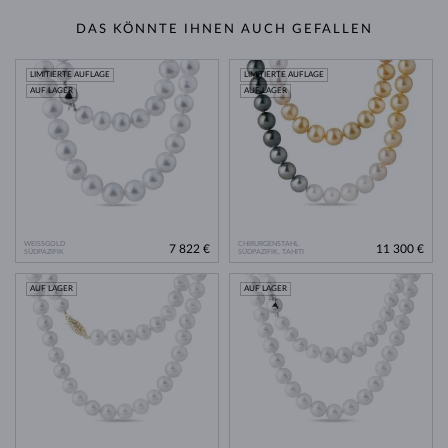
DAS KÖNNTE IHNEN AUCH GEFALLEN
LIMITIERTE AUFLAGE
LIMITIERTE AUFLAGE
AUF LAGER
AUF LAGER
WEISSGOLD
CHIRURGENSTAHL
7 822 €
11 300 €
SÜDPAZIFIK
SÜDPAZIFIK, TAHITI
AUF LAGER
AUF LAGER