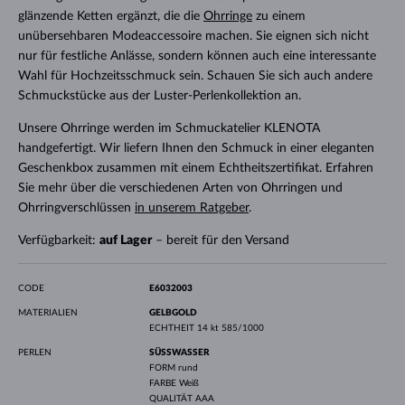
glänzende Ketten ergänzt, die die
Ohrringe
zu einem
unübersehbaren Modeaccessoire machen. Sie eignen sich nicht
nur für festliche Anlässe, sondern können auch eine interessante
Wahl für Hochzeitsschmuck sein. Schauen Sie sich auch andere
Schmuckstücke aus der Luster-Perlenkollektion an.
Unsere Ohrringe werden im Schmuckatelier KLENOTA
handgefertigt. Wir liefern Ihnen den Schmuck in einer eleganten
Geschenkbox zusammen mit einem Echtheitszertifikat. Erfahren
Sie mehr über die verschiedenen Arten von Ohrringen und
Ohrringverschlüssen
in unserem Ratgeber
.
Verfügbarkeit:
auf Lager
– bereit für den Versand
CODE
E6032003
MATERIALIEN
GELBGOLD
ECHTHEIT
14 kt 585/1000
PERLEN
SÜSSWASSER
FORM
rund
FARBE
Weiß
QUALITÄT
AAA