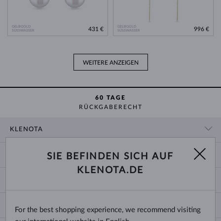
GELBGOLD
GELBGOLD
431 €
996 €
SÜSSWASSER
SÜSSWASSER
WEITERE ANZEIGEN
60 TAGE
RÜCKGABERECHT
KLENOTA
KONTAKTINFORMATIONEN
EINKAUF
SIE BEFINDEN SICH AUF
SHOWROOM
KLENOTA.DE
ZAHLUNG UND VERSAND
ÜBER UNS
SCHMUCK
RÜCKGABE UND UMTAUSCH
PRESSE
RINGGRÖSSEN UND ANPASSUNGEN
REKLAMATION
IMPRESSUM
CHANGE COUNTRY
For the best shopping experience, we recommend visiting
KETTENGRÖSSEN UND -ARTEN
TRAURINGE AUSWÄHLEN
BLOG