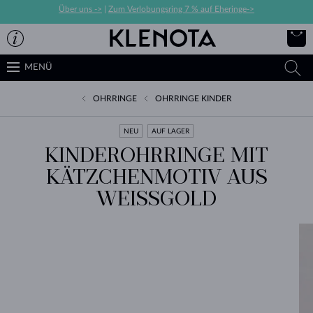
Über uns ->
|
Zum Verlobungsring 7 % auf Eheringe->
MENÜ
OHRRINGE
OHRRINGE KINDER
NEU
AUF LAGER
KINDEROHRRINGE MIT
KÄTZCHENMOTIV AUS
WEISSGOLD