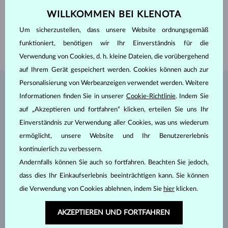
FORM
rund
WILLKOMMEN BEI KLENOTA
FARBE
Weiß
QUALITÄT
AAA
Um sicherzustellen, dass unsere Website ordnungsgemäß
DURCHMESSER
5 - 5.5 mm
funktioniert, benötigen wir Ihr Einverständnis für die
GEWICHT
1.45 g
Verwendung von Cookies, d. h. kleine Dateien, die vorübergehend
auf Ihrem Gerät gespeichert werden. Cookies können auch zur
Personalisierung von Werbeanzeigen verwendet werden. Weitere
SCHMUCK AUS DEM
KLENOTA ATELIER
Informationen finden Sie in unserer
Cookie-Richtlinie
. Indem Sie
auf „Akzeptieren und fortfahren“ klicken, erteilen Sie uns Ihr
Einverständnis zur Verwendung aller Cookies, was uns wiederum
ermöglicht, unsere Website und Ihr Benutzererlebnis
kontinuierlich zu verbessern.
Andernfalls können Sie auch so fortfahren. Beachten Sie jedoch,
dass dies Ihr Einkaufserlebnis beeinträchtigen kann. Sie können
die Verwendung von Cookies ablehnen, indem Sie
hier
klicken.
AKZEPTIEREN UND FORTFAHREN