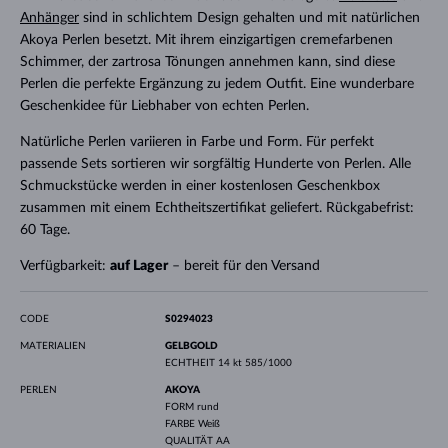
Anhänger
sind in schlichtem Design gehalten und mit natürlichen
Akoya Perlen besetzt. Mit ihrem einzigartigen cremefarbenen
Schimmer, der zartrosa Tönungen annehmen kann, sind diese
Perlen die perfekte Ergänzung zu jedem Outfit. Eine wunderbare
Geschenkidee für Liebhaber von echten Perlen.
Natürliche Perlen variieren in Farbe und Form. Für perfekt
passende Sets sortieren wir sorgfältig Hunderte von Perlen. Alle
Schmuckstücke werden in einer kostenlosen Geschenkbox
zusammen mit einem Echtheitszertifikat geliefert. Rückgabefrist:
60 Tage.
Verfügbarkeit:
auf Lager
– bereit für den Versand
CODE
S0294023
MATERIALIEN
GELBGOLD
ECHTHEIT
14 kt 585/1000
PERLEN
AKOYA
FORM
rund
FARBE
Weiß
QUALITÄT
AA