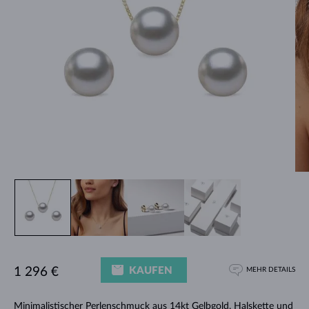
KAUFEN
1 296 €
MEHR DETAILS
Minimalistischer Perlenschmuck aus 14kt Gelbgold.
Halskette
und