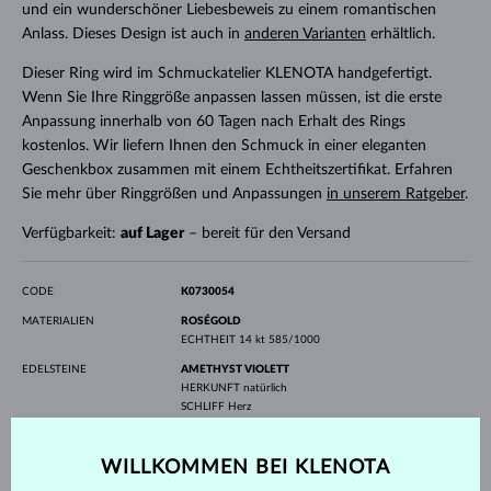
und ein wunderschöner Liebesbeweis zu einem romantischen
Anlass. Dieses Design ist auch in
anderen Varianten
erhältlich.
Dieser Ring wird im Schmuckatelier KLENOTA handgefertigt.
Wenn Sie Ihre Ringgröße anpassen lassen müssen, ist die erste
Anpassung innerhalb von 60 Tagen nach Erhalt des Rings
kostenlos. Wir liefern Ihnen den Schmuck in einer eleganten
Geschenkbox zusammen mit einem Echtheitszertifikat. Erfahren
Sie mehr über Ringgrößen und Anpassungen
in unserem Ratgeber
.
Verfügbarkeit:
auf Lager
– bereit für den Versand
CODE
K0730054
MATERIALIEN
ROSÉGOLD
ECHTHEIT
14 kt 585/1000
EDELSTEINE
AMETHYST VIOLETT
HERKUNFT
natürlich
SCHLIFF
Herz
BREITE
5.0 mm
HÖHE
5.0 mm
WILLKOMMEN BEI KLENOTA
GEWICHT
0.467 ct