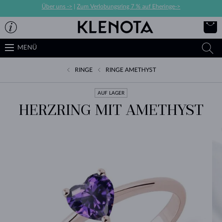
Über uns ->
|
Zum Verlobungsring 7 % auf Eheringe->
MENÜ
RINGE
RINGE AMETHYST
AUF LAGER
HERZRING MIT AMETHYST