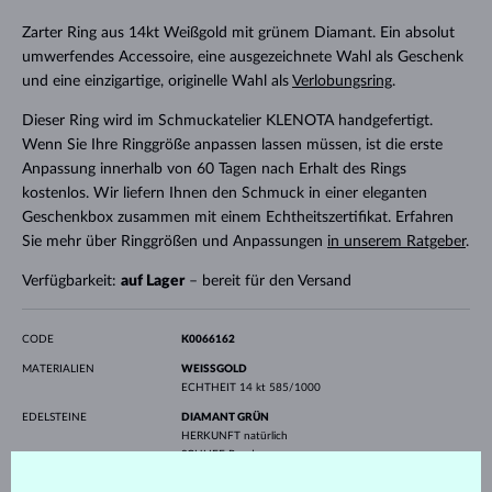
Zarter Ring aus 14kt Weißgold mit grünem Diamant. Ein absolut
umwerfendes Accessoire, eine ausgezeichnete Wahl als Geschenk
und eine einzigartige, originelle Wahl als
Verlobungsring
.
Dieser Ring wird im Schmuckatelier KLENOTA handgefertigt.
Wenn Sie Ihre Ringgröße anpassen lassen müssen, ist die erste
Anpassung innerhalb von 60 Tagen nach Erhalt des Rings
kostenlos. Wir liefern Ihnen den Schmuck in einer eleganten
Geschenkbox zusammen mit einem Echtheitszertifikat. Erfahren
Sie mehr über Ringgrößen und Anpassungen
in unserem Ratgeber
.
Verfügbarkeit:
auf Lager
– bereit für den Versand
CODE
K0066162
MATERIALIEN
WEISSGOLD
ECHTHEIT
14 kt 585/1000
EDELSTEINE
DIAMANT GRÜN
HERKUNFT
natürlich
SCHLIFF
Rund
REINHEIT
SI
ANPASSUNGEN
Farbanpassungen