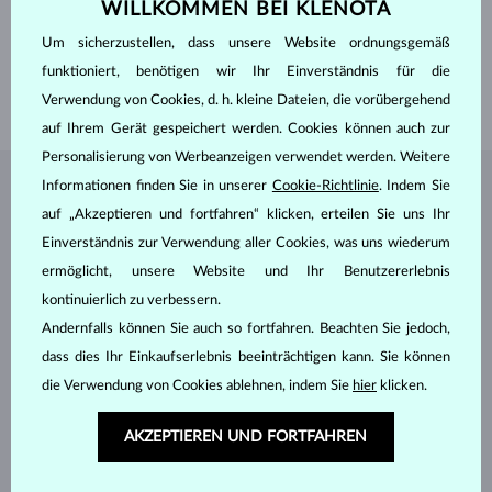
WILLKOMMEN BEI KLENOTA
DURCHMESSER
3.0 mm
GEWICHT
0.105 ct
Um sicherzustellen, dass unsere Website ordnungsgemäß
BREITE
1.50 mm
funktioniert, benötigen wir Ihr Einverständnis für die
GEWICHT
1.80 g
Verwendung von Cookies, d. h. kleine Dateien, die vorübergehend
auf Ihrem Gerät gespeichert werden. Cookies können auch zur
Personalisierung von Werbeanzeigen verwendet werden. Weitere
Informationen finden Sie in unserer
Cookie-Richtlinie
. Indem Sie
SCHMUCK AUS DEM
KLENOTA ATELIER
auf „Akzeptieren und fortfahren“ klicken, erteilen Sie uns Ihr
Einverständnis zur Verwendung aller Cookies, was uns wiederum
ermöglicht, unsere Website und Ihr Benutzererlebnis
kontinuierlich zu verbessern.
Andernfalls können Sie auch so fortfahren. Beachten Sie jedoch,
dass dies Ihr Einkaufserlebnis beeinträchtigen kann. Sie können
die Verwendung von Cookies ablehnen, indem Sie
hier
klicken.
AKZEPTIEREN UND FORTFAHREN