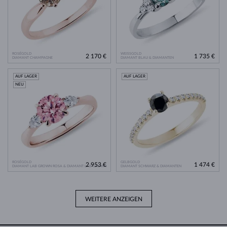
ROSÉGOLD
WEISSGOLD
2 170 €
1 735 €
DIAMANT CHAMPAGNE
DIAMANT BLAU & DIAMANTEN
AUF LAGER
AUF LAGER
NEU
ROSÉGOLD
GELBGOLD
2 953 €
1 474 €
DIAMANT LAB GROWN ROSA & DIAMANT LAB GROWN
DIAMANT SCHWARZ & DIAMANTEN
WEITERE ANZEIGEN