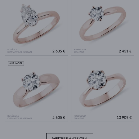
ROSÉGOLD
ROSÉGOLD
2 605 €
2 431 €
DIAMANT LAB GROWN
DIAMANT
AUF LAGER
ROSÉGOLD
ROSÉGOLD
2 605 €
13 909 €
DIAMANT LAB GROWN
DIAMANT
WEITERE ANZEIGEN