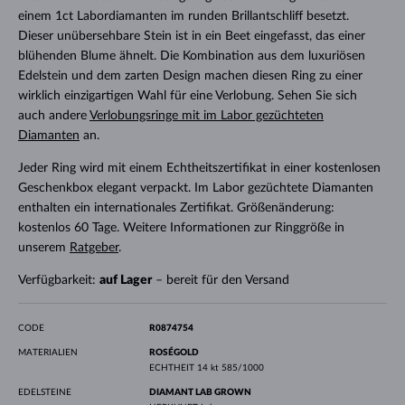
einem 1ct Labordiamanten im runden Brillantschliff besetzt.
Dieser unübersehbare Stein ist in ein Beet eingefasst, das einer
blühenden Blume ähnelt. Die Kombination aus dem luxuriösen
Edelstein und dem zarten Design machen diesen Ring zu einer
wirklich einzigartigen Wahl für eine Verlobung. Sehen Sie sich
auch andere
Verlobungsringe mit im Labor gezüchteten
Diamanten
an.
Jeder Ring wird mit einem Echtheitszertifikat in einer kostenlosen
Geschenkbox elegant verpackt. Im Labor gezüchtete Diamanten
enthalten ein internationales Zertifikat. Größenänderung:
kostenlos 60 Tage. Weitere Informationen zur Ringgröße in
unserem
Ratgeber
.
Verfügbarkeit:
auf Lager
– bereit für den Versand
CODE
R0874754
MATERIALIEN
ROSÉGOLD
ECHTHEIT
14 kt 585/1000
EDELSTEINE
DIAMANT LAB GROWN