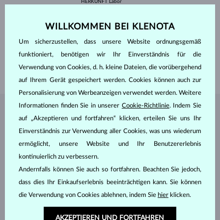
HERKUNFT
Labor
SCHLIFF
Rund
REINHEIT
VS
WILLKOMMEN BEI KLENOTA
FARBE
F
DURCHMESSER
6.3 mm
Um sicherzustellen, dass unsere Website ordnungsgemäß
GEWICHT
1.000 ct
funktioniert, benötigen wir Ihr Einverständnis für die
BREITE
3.00 mm
Verwendung von Cookies, d. h. kleine Dateien, die vorübergehend
GEWICHT
2.55 g
auf Ihrem Gerät gespeichert werden. Cookies können auch zur
Personalisierung von Werbeanzeigen verwendet werden. Weitere
Informationen finden Sie in unserer
Cookie-Richtlinie
. Indem Sie
SCHMUCK AUS DEM
KLENOTA ATELIER
auf „Akzeptieren und fortfahren“ klicken, erteilen Sie uns Ihr
Einverständnis zur Verwendung aller Cookies, was uns wiederum
ermöglicht, unsere Website und Ihr Benutzererlebnis
kontinuierlich zu verbessern.
Andernfalls können Sie auch so fortfahren. Beachten Sie jedoch,
dass dies Ihr Einkaufserlebnis beeinträchtigen kann. Sie können
die Verwendung von Cookies ablehnen, indem Sie
hier
klicken.
AKZEPTIEREN UND FORTFAHREN