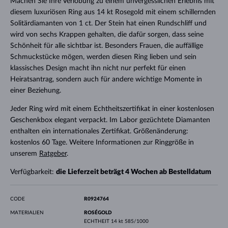
Machen Sie Ihre Verlobung zu einem unvergesslichen Erlebnis mit
diesem luxuriösen Ring aus 14 kt Rosegold mit einem schillernden
Solitärdiamanten von 1 ct. Der Stein hat einen Rundschliff und
wird von sechs Krappen gehalten, die dafür sorgen, dass seine
Schönheit für alle sichtbar ist. Besonders Frauen, die auffällige
Schmuckstücke mögen, werden diesen Ring lieben und sein
klassisches Design macht ihn nicht nur perfekt für einen
Heiratsantrag, sondern auch für andere wichtige Momente in
einer Beziehung.
Jeder Ring wird mit einem Echtheitszertifikat in einer kostenlosen
Geschenkbox elegant verpackt. Im Labor gezüchtete Diamanten
enthalten ein internationales Zertifikat. Größenänderung:
kostenlos 60 Tage. Weitere Informationen zur Ringgröße in
unserem
Ratgeber
.
Verfügbarkeit:
die Lieferzeit beträgt 4 Wochen ab Bestelldatum
CODE
R0924764
MATERIALIEN
ROSÉGOLD
ECHTHEIT
14 kt 585/1000