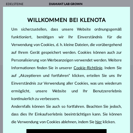
EDELSTEINE
DIAMANT LAB GROWN
HERKUNFT
Labor
SCHLIFF
Rund
WILLKOMMEN BEI KLENOTA
REINHEIT
VS
FARBE
F
Um sicherzustellen, dass unsere Website ordnungsgemäß
DURCHMESSER
6.5 mm
GEWICHT
1.000 ct
funktioniert, benötigen wir Ihr Einverständnis für die
BREITE
2.80 mm
Verwendung von Cookies, d. h. kleine Dateien, die vorübergehend
GEWICHT
3.00 g
auf Ihrem Gerät gespeichert werden. Cookies können auch zur
Personalisierung von Werbeanzeigen verwendet werden. Weitere
Informationen finden Sie in unserer
Cookie-Richtlinie
. Indem Sie
auf „Akzeptieren und fortfahren“ klicken, erteilen Sie uns Ihr
SCHMUCK AUS DEM
KLENOTA ATELIER
Einverständnis zur Verwendung aller Cookies, was uns wiederum
ermöglicht, unsere Website und Ihr Benutzererlebnis
kontinuierlich zu verbessern.
Andernfalls können Sie auch so fortfahren. Beachten Sie jedoch,
dass dies Ihr Einkaufserlebnis beeinträchtigen kann. Sie können
die Verwendung von Cookies ablehnen, indem Sie
hier
klicken.