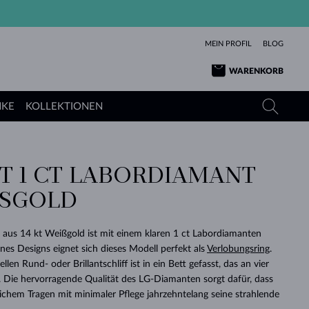
MEIN PROFIL
BLOG
WARENKORB
NKE
KOLLEKTIONEN
IT 1 CT LABORDIAMANT
GELBGOLD
TANSANITE
TURMALINE
SAPHIRE
SGOLD
ROSÉGOLD
TOPASE
MOLDAVITE
SMARAGDE
TURMALINE
MINERALKETTEN
MOLDAVITE
aus 14 kt Weißgold ist mit einem klaren 1 ct Labordiamanten
ARMBÄNDER
KOLLEKTIONEN
SCHENKEN
RICHTIGEN
ANGEBOT
KLENOTA
SIMPLEN
PERLEN
SCHÖN
LIEBE
es Designs eignet sich dieses Modell perfekt als
Verlobungsring
.
MOLDAVITE
PERLEN ANHÄNGER
MINERALIEN
llen Rund- oder Brillantschliff ist in ein Bett gefasst, das an vier
BABY-OHRRINGE
WEISSGOLD
HOCHZEITSSCHMUCK
DINGE
rt. Die hervorragende Qualität des LG-Diamanten sorgt dafür, dass
lichem Tragen mit minimaler Pflege jahrzehntelang seine strahlende
HOCHZEITSOHRRINGE
GELBGOLD
GELBGOLD
DURCHSEHEN
DURCHSEHEN
DURCHSEHEN
DURCHSEHEN
DURCHSEHEN
DURCHSEHEN
DURCHSEHEN
DURCHSEHEN
DURCHSEHEN