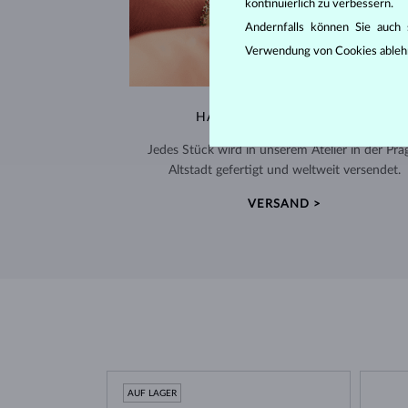
kontinuierlich zu verbessern.
Andernfalls können Sie auch s
Verwendung von Cookies ableh
HANDGEFERTIGT IN PRAG
Jedes Stück wird in unserem Atelier in der Pra
Altstadt gefertigt und weltweit versendet.
VERSAND >
AUF LAGER