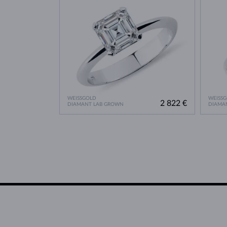
WEISSGOLD
WEISS
2 822 €
DIAMANT LAB GROWN
DIAMA