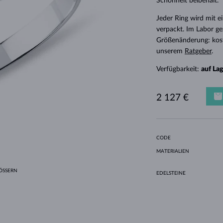
Schönheit beibehält.
HALO-DESIGN
ORIGINELLE SETS
AMETHYSTE
EINZELOHRRINGE
EDELSTEINE
SÜSSWASSERPERLEN
LÜNETTENFASSUNG
FÜR DIE MUTTER
WEISSGOLD
MORGANITE
TOPASE
RUBINE
GESCHENKIDEEN
Jeder Ring wird mit e
GELBGOLD
MAGNETISCHE HALSKETTEN
ROSÉGOLD
verpackt. Im Labor ge
ROSÉGOLD
GRAVIERBARER SCHMUCK
Größenänderung: kost
unserem
Ratgeber
.
LETNÍ VRSTVENÍ
Verfügbarkeit:
auf La
2 127 €
CODE
MATERIALIEN
SSERN
EDELSTEINE