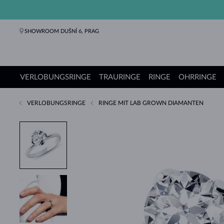
SHOWROOM DUŠNÍ 6, PRAG
VERLOBUNGSRINGE
TRAURINGE
RINGE
OHRRINGE
VERLOBUNGSRINGE
RINGE MIT LAB GROWN DIAMANTEN
Verlobungsringe
Trauringe
Ringe
Ohrringe
Ketten
Armbänder
Perlen
Schmuck
Geschenke
KLENOTA Kollektionen