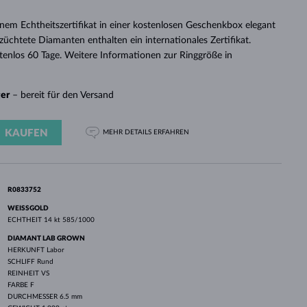
WEISSGOLD
ROSÉGOLD
WEISSGOLD
DURCHSEHEN
inem Echtheitszertifikat in einer kostenlosen Geschenkbox elegant
züchtete Diamanten enthalten ein internationales Zertifikat.
enlos 60 Tage. Weitere Informationen zur Ringgröße in
ger
– bereit für den Versand
KAUFEN
MEHR DETAILS
ERFAHREN
R0833752
WEISSGOLD
ECHTHEIT
14 kt 585/1000
DIAMANT LAB GROWN
HERKUNFT
Labor
SCHLIFF
Rund
REINHEIT
VS
FARBE
F
DURCHMESSER
6.5 mm