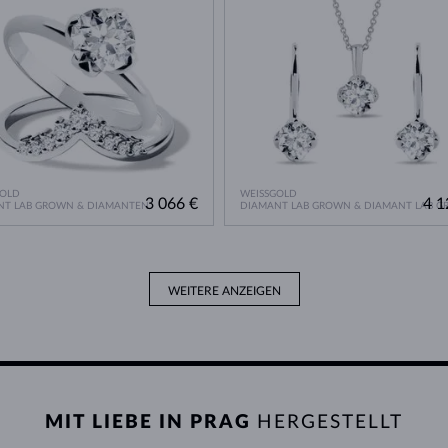
GOLD
WEISSGOLD
3 066 €
4 1
NT LAB GROWN & DIAMANTEN
DIAMANT LAB GROWN & DIAMANT LAB 
WEITERE ANZEIGEN
MIT LIEBE IN PRAG
HERGESTELLT