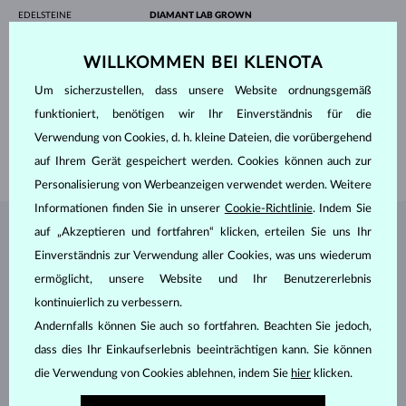
EDELSTEINE
DIAMANT LAB GROWN
HERKUNFT
Labor
SCHLIFF
Rund
WILLKOMMEN BEI KLENOTA
REINHEIT
VS
FARBE
F
Um sicherzustellen, dass unsere Website ordnungsgemäß
DURCHMESSER
7.4 mm
GEWICHT
1.500 ct
funktioniert, benötigen wir Ihr Einverständnis für die
BREITE
1.90 mm
Verwendung von Cookies, d. h. kleine Dateien, die vorübergehend
GEWICHT
3.45 g
auf Ihrem Gerät gespeichert werden. Cookies können auch zur
Personalisierung von Werbeanzeigen verwendet werden. Weitere
Informationen finden Sie in unserer
Cookie-Richtlinie
. Indem Sie
auf „Akzeptieren und fortfahren“ klicken, erteilen Sie uns Ihr
SCHMUCK AUS DEM
KLENOTA ATELIER
Einverständnis zur Verwendung aller Cookies, was uns wiederum
ermöglicht, unsere Website und Ihr Benutzererlebnis
kontinuierlich zu verbessern.
Andernfalls können Sie auch so fortfahren. Beachten Sie jedoch,
dass dies Ihr Einkaufserlebnis beeinträchtigen kann. Sie können
die Verwendung von Cookies ablehnen, indem Sie
hier
klicken.