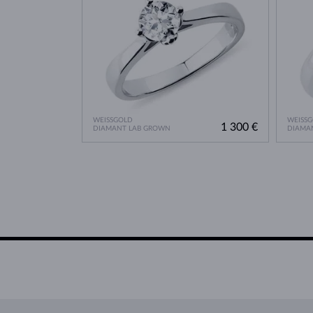
WEISSGOLD
WEISS
1 300 €
DIAMANT LAB GROWN
DIAMA