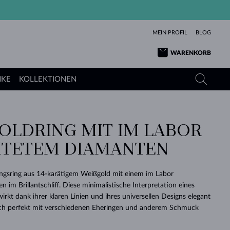
MEIN PROFIL
BLOG
WARENKORB
NKE
KOLLEKTIONEN
LDRING MIT IM LABOR G
GELBGOLD
TANSANITE
TURMALINE
SAPHIRE
ETEM DIAMANTEN
ROSÉGOLD
TOPASE
MOLDAVITE
SMARAGDE
TURMALINE
MINERALKETTEN
MOLDAVITE
ungsring aus 14-karätigem Weißgold mit einem im Labor
ARMBÄNDER
KOLLEKTIONEN
SCHENKEN
RICHTIGEN
ANGEBOT
KLENOTA
SIMPLEN
PERLEN
SCHÖN
LIEBE
 im Brillantschliff. Diese minimalistische Interpretation eines
MOLDAVITE
PERLEN ANHÄNGER
MINERALIEN
irkt dank ihrer klaren Linien und ihres universellen Designs elegant
BABY-OHRRINGE
WEISSGOLD
HOCHZEITSSCHMUCK
DINGE
 sich perfekt mit verschiedenen Eheringen und anderem Schmuck
HOCHZEITSOHRRINGE
GELBGOLD
GELBGOLD
DURCHSEHEN
DURCHSEHEN
DURCHSEHEN
DURCHSEHEN
DURCHSEHEN
DURCHSEHEN
DURCHSEHEN
DURCHSEHEN
DURCHSEHEN