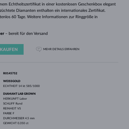
WEISSGOLD
ROSÉGOLD
WEISSGOLD
inem Echtheitszertifikat in einer kostenlosen Geschenkbox elegant
DURCHSEHEN
züchtete Diamanten enthalten ein internationales Zertifikat.
enlos 60 Tage. Weitere Informationen zur Ringgröße in
ger
– bereit für den Versand
KAUFEN
MEHR DETAILS
ERFAHREN
R0145752
WEISSGOLD
ECHTHEIT
14 kt 585/1000
DIAMANT LAB GROWN
HERKUNFT
Labor
SCHLIFF
Rund
REINHEIT
VS
FARBE
F
DURCHMESSER
4.5 mm
GEWICHT
0.350 ct