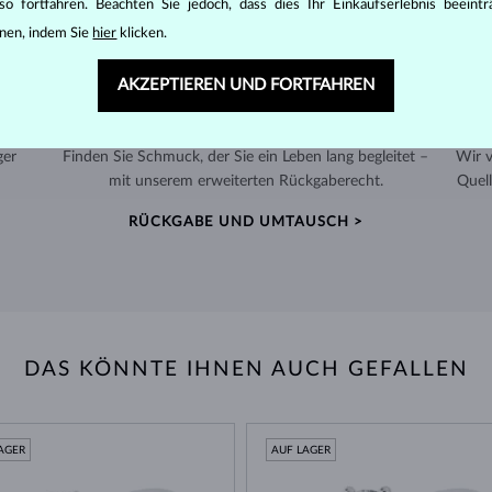
o fortfahren. Beachten Sie jedoch, dass dies Ihr Einkaufserlebnis beeint
nen, indem Sie
hier
klicken.
AKZEPTIEREN UND FORTFAHREN
60 TAGE RÜCKGABERECHT
ger
Finden Sie Schmuck, der Sie ein Leben lang begleitet –
Wir 
mit unserem erweiterten Rückgaberecht.
Quell
RÜCKGABE UND UMTAUSCH >
DAS KÖNNTE IHNEN AUCH GEFALLEN
AGER
AUF LAGER