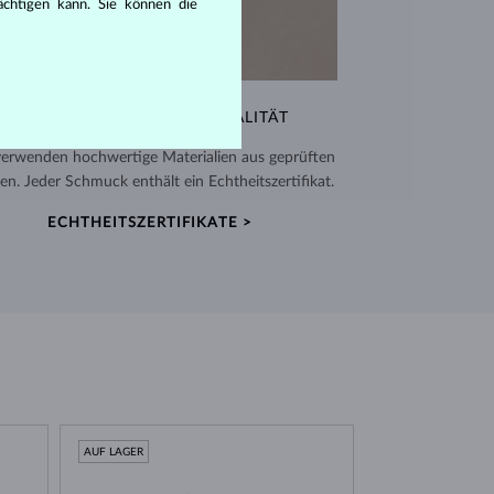
rächtigen kann. Sie können die
AUSSERGEWÖHNLICHE QUALITÄT
verwenden hochwertige Materialien aus geprüften
en. Jeder Schmuck enthält ein Echtheitszertifikat.
ECHTHEITSZERTIFIKATE >
AUF LAGER