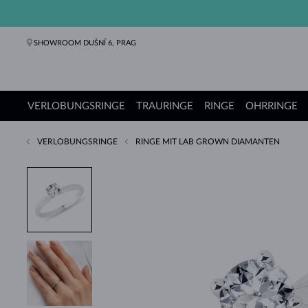
SHOWROOM DUŠNÍ 6, PRAG
VERLOBUNGSRINGE
TRAURINGE
RINGE
OHRRINGE
VERLOBUNGSRINGE
RINGE MIT LAB GROWN DIAMANTEN
Verlobungsringe
Trauringe
Ringe
Ohrringe
Ketten
Armbänder
Perlen
Schmuck
Geschenke
KLENOTA Kollektionen