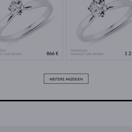
GOLD
WEISSGOLD
866 €
1 2
NT LAB GROWN
DIAMANT LAB GROWN
WEITERE ANZEIGEN