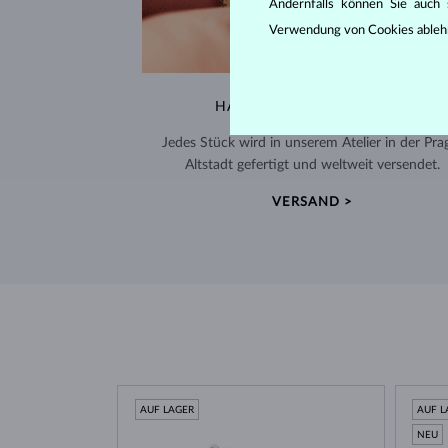
Andernfalls können Sie auch s
Verwendung von Cookies ableh
HANDGEFERTIGT IN PRAG
Jedes Stück wird in unserem Atelier in der Pra
Altstadt gefertigt und weltweit versendet.
VERSAND >
AUF LAGER
AUF L
NEU