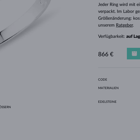
HALO-DESIGN
ORIGINELLE SETS
AMETHYSTE
EINZELOHRRINGE
EDELSTEINE
SÜSSWASSERPERLEN
LÜNETTENFASSUNG
FÜR DIE MUTTER
WEISSGOLD
MORGANITE
TOPASE
RUBINE
GESCHENKIDEEN
Jeder Ring wird mit e
verpackt. Im Labor ge
GELBGOLD
MAGNETISCHE HALSKETTEN
ROSÉGOLD
Größenänderung: kost
ROSÉGOLD
GRAVIERBARER SCHMUCK
unserem
Ratgeber
.
LETNÍ VRSTVENÍ
Verfügbarkeit:
auf La
866 €
CODE
MATERIALIEN
EDELSTEINE
SSERN