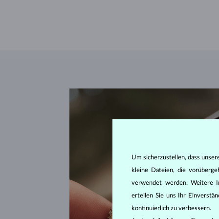
Um sicherzustellen, dass unser
kleine Dateien, die vorüberg
verwendet werden. Weitere I
erteilen Sie uns Ihr Einverst
kontinuierlich zu verbessern.